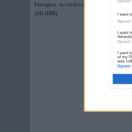
Opted 
bisogna scendere al 10° posto, 
(
50.026
).
I want t
Opted 
I want 
Advertis
Opted 
I want t
of my P
was col
Opted 