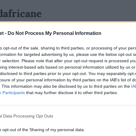
udafricane
iazza in testa alla
Top 20 dei maggiori
t -
Do Not Process My Personal Information
 nella tabelle qui sotto fornita dagli
Leinster-Muster
vedrà sugli spalti oltre
to opt-out of the sale, sharing to third parties, or processing of your per
do evento in classifica, una doppia sfida
formation for targeted advertising by us, please use the below opt-out s
r selection. Please note that after your opt-out request is processed y
ietro l'altra. Si tratta del "Giorno del
eing interest-based ads based on personal information utilized by us or
olo con cui le quattro franchigie gallesi
disclosed to third parties prior to your opt-out. You may separately opt-
ti, si disputano ogni anno al
Principality
losure of your personal information by third parties on the IAB’s list of
. This information may also be disclosed by us to third parties on the
IA
16 ha fatto registrare la maggiore affluenza
Participants
that may further disclose it to other third parties.
e del 2018 e 2017.
ce è al 5° posto. Si tratta di
Stormers-
l Data Processing Opt Outs
el 2023 giocata allo stadio di Città del Capo.
o opt-out of the Sharing of my personal data.
di stagione regolare, cioè non di play-off,