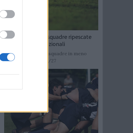
Rugby: Record di squadre ripescate
nei campionati nazionali
Si stimano oltre 20 squadre in meno
dalla stagione 2026/27