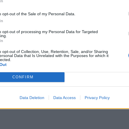
In
con il derby sudafricano
Bulls-Stormers
o opt-out of the Sale of my Personal Data.
In
to opt-out of processing my Personal Data for Targeted
ing.
In
o opt-out of Collection, Use, Retention, Sale, and/or Sharing
ersonal Data that Is Unrelated with the Purposes for which it
lected.
Out
CONFIRM
Data Deletion
Data Access
Privacy Policy