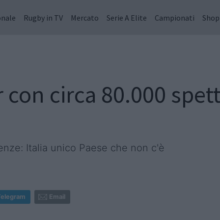
onale
Rugby in TV
Mercato
Serie A Elite
Campionati
Shop
 con circa 80.000 spet
enze: Italia unico Paese che non c'è
Telegram
Email