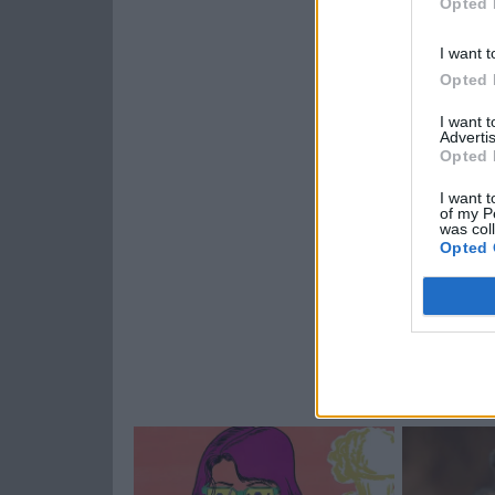
Opted 
I want t
Opted 
I want 
Advertis
Opted 
I want t
of my P
was col
Opted 