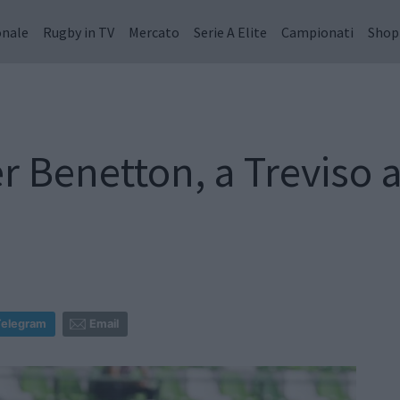
onale
Rugby in TV
Mercato
Serie A Elite
Campionati
Shop
 Benetton, a Treviso ar
Telegram
Email