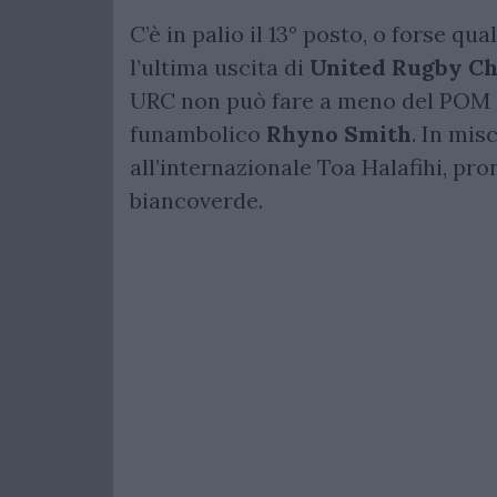
C’è in palio il 13° posto, o forse qu
l’ultima uscita di
United Rugby C
URC non può fare a meno del POM del
funambolico
Rhyno Smith
. In mis
all’internazionale Toa Halafihi, pr
biancoverde.