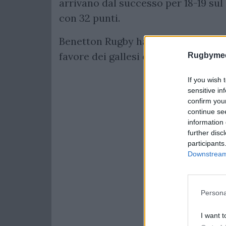
arrivano dal successo per 18-19 sul
con 32 punti.
Benetton Rugby ha sconfitto Cardiff 
favore dei gallesi ed un pareggio.
Rugbymee
If you wish 
sensitive in
confirm you
continue se
information 
further disc
participants
Downstream 
Persona
I want t