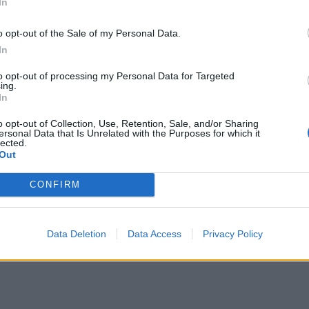
In
o opt-out of the Sale of my Personal Data.
te TV della Rugby World Cup 2023
<
In
to opt-out of processing my Personal Data for Targeted
ing.
In
o opt-out of Collection, Use, Retention, Sale, and/or Sharing
ersonal Data that Is Unrelated with the Purposes for which it
lected.
Out
CONFIRM
Data Deletion
Data Access
Privacy Policy