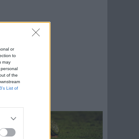
sonal or
ection to
ou may
 personal
out of the
 downstream
B’s List of