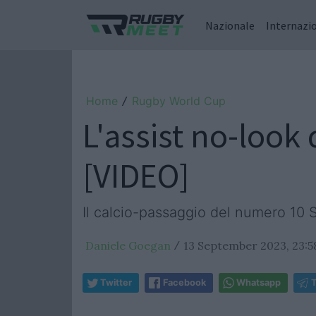
Nazionale
Internazi
Home
Rugby World Cup
/
L'assist no-look 
[VIDEO]
Il calcio-passaggio del numero 10 
Daniele Goegan
13 September 2023, 23:5
/
Twitter
Facebook
Whatsapp