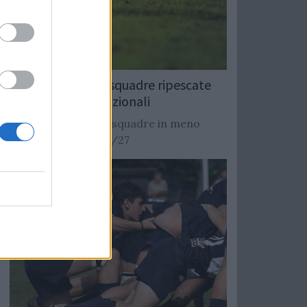
Rugby: Record di squadre ripescate
nei campionati nazionali
Si stimano oltre 20 squadre in meno
dalla stagione 2026/27