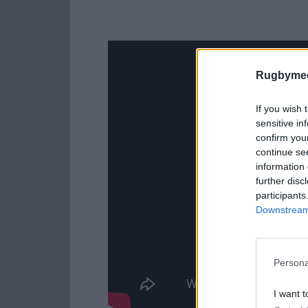
Rugbymee
If you wish 
sensitive in
confirm you
continue se
information 
further disc
participants
Downstream 
Persona
I want t