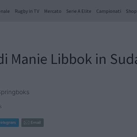
onale
Rugby in TV
Mercato
Serie A Elite
Campionati
Shop
di Manie Libbok in Suda
Springboks
8
Telegram
Email