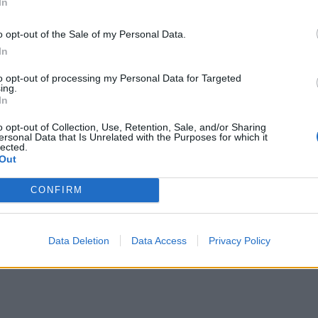
In
irano 1957
ndicci Rugby
o opt-out of the Sale of my Personal Data.
In
 C. 1930
to opt-out of processing my Personal Data for Targeted
ing.
r Arezzo
In
ugby Onnia
o opt-out of Collection, Use, Retention, Sale, and/or Sharing
ersonal Data that Is Unrelated with the Purposes for which it
o Rugby
lected.
Out
CONFIRM
Data Deletion
Data Access
Privacy Policy