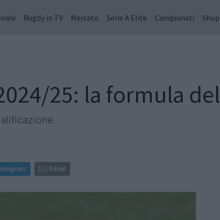
onale
Rugby in TV
Mercato
Serie A Elite
Campionati
Shop
2024/25: la formula d
alificazione
Telegram
Email