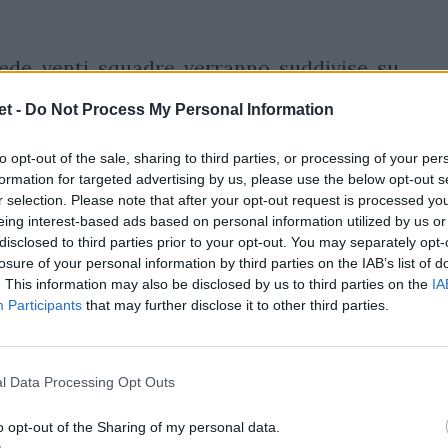
de venti squadre verranno suddivise su
regionali da dieci. Al termine della fase a
t -
Do Not Process My Personal Information
classificate di ciascuna poule accederanno
1 – 18 maggio
) per definire le squadre che
to opt-out of the sale, sharing to third parties, or processing of your per
formation for targeted advertising by us, please use the below opt-out s
o si affronteranno per l’assegnazione del
r selection. Please note that after your opt-out request is processed y
le 2024/25.
eing interest-based ads based on personal information utilized by us or
disclosed to third parties prior to your opt-out. You may separately opt-
 – I Turno, 22 settembre,
losure of your personal information by third parties on the IAB’s list of
. This information may also be disclosed by us to third parties on the
IA
Participants
that may further disclose it to other third parties.
y Varese
a
l Data Processing Opt Outs
Rugby
o opt-out of the Sharing of my personal data.