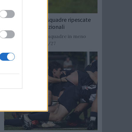
Rugby: Record di squadre ripescate
nei campionati nazionali
Si stimano oltre 20 squadre in meno
dalla stagione 2026/27