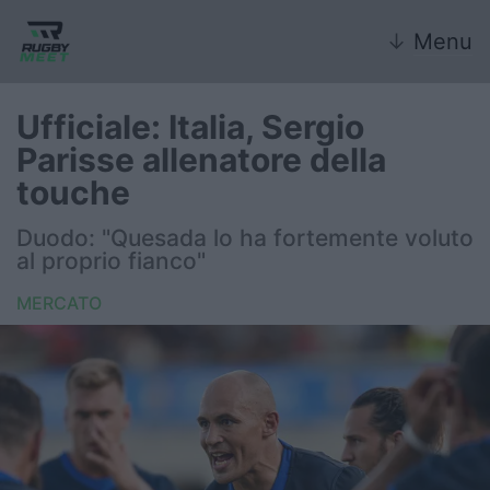
↓
Menu
Ufficiale: Italia, Sergio
Parisse allenatore della
Nazionale
touche
Nazionali giovanili
Duodo: "Quesada lo ha fortemente voluto
al proprio fianco"
Rugby Sevens
MERCATO
FIR
Internazionale
6 Nazioni
United Rugby Championship