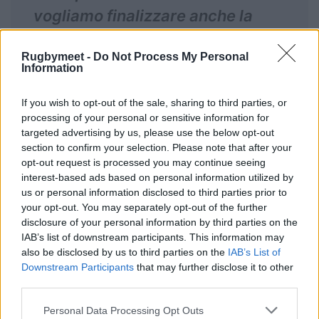
vogliamo finalizzare anche la
posizione del nuovo allenatore
Rugbymeet -
Do Not Process My Personal
per la mischia
, per essere al
Information
completo per l’avvio del Nations
If you wish to opt-out of the sale, sharing to third parties, or
Championship di questa estate
”.
processing of your personal or sensitive information for
targeted advertising by us, please use the below opt-out
section to confirm your selection. Please note that after your
opt-out request is processed you may continue seeing
interest-based ads based on personal information utilized by
us or personal information disclosed to third parties prior to
your opt-out. You may separately opt-out of the further
disclosure of your personal information by third parties on the
IAB’s list of downstream participants. This information may
also be disclosed by us to third parties on the
IAB’s List of
Downstream Participants
that may further disclose it to other
third parties.
Personal Data Processing Opt Outs