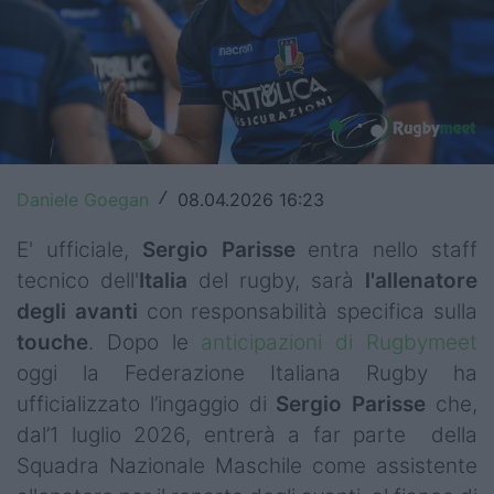
Top14
Premiership
Champions Cup
Challenge Cup
Daniele Goegan
08.04.2026 16:23
/
World Rugby
E' ufficiale,
Sergio
Parisse
entra nello staff
Rugby World Cup
tecnico dell'
Italia
del rugby, sarà
l'allenatore
degli avanti
con responsabilità specifica sulla
Super Rugby
touche
. Dopo le
anticipazioni di Rugbymeet
Rugby in TV
oggi la Federazione Italiana Rugby ha
ufficializzato l’ingaggio di
Sergio Parisse
che,
Mercato
dal’1 luglio 2026, entrerà a far parte della
Squadra Nazionale Maschile come assistente
Serie A Elite