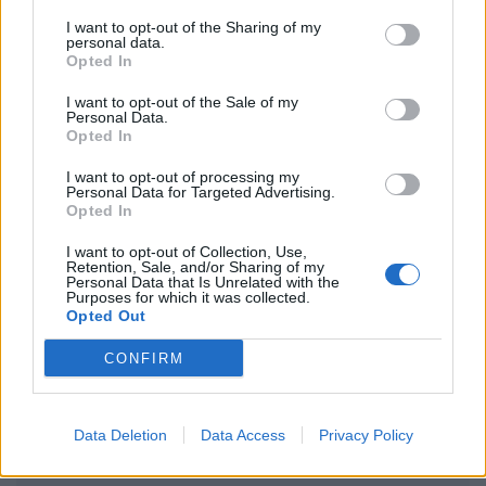
I want to opt-out of the Sharing of my
personal data.
Opted In
I want to opt-out of the Sale of my
Sergio Parisse
ha
Personal Data.
Opted In
commentato il proprio ruolo
I want to opt-out of processing my
Personal Data for Targeted Advertising.
di assistente allenatore
Opted In
della Nazionale:
I want to opt-out of Collection, Use,
Retention, Sale, and/or Sharing of my
Personal Data that Is Unrelated with the
Purposes for which it was collected.
Opted Out
“
Tornare in Italia e poter
CONFIRM
contribuire da dentro FIR alla
crescita della Nazionale e di tutto
Data Deletion
Data Access
Privacy Policy
il movimento rugbistico del mio