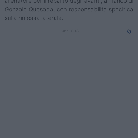
allenatore per il reparto degli avanti, al fianco di
Campionati
Gonzalo Quesada, con responsabilità specifica
sulla rimessa laterale.
Serie A
Serie B
Serie C
Femminile
Giovanili
Coppa Italia
Minirugby
Eventi
Top10