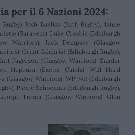
ia per il 6 Nazioni 2024:
ugby) Josh Bayliss (Bath Rugby), Jamie
ristie (Saracens), Luke Crosbie (Edinburgh
ow Warriors), Jack Dempsey (Glasgow
riors), Grant Gilchrist (Edinburgh Rugby),
Matt Fagerson (Glasgow Warriors), Zander
lec Hepburn (Exeter Chiefs), Will Hurd
ws (Glasgow Warriors), WP Nel (Edinburgh
ugby), Pierre Schoeman (Edinburgh Rugby),
George Turner (Glasgow Warriors), Glen