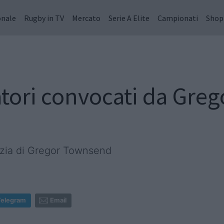
onale
Rugby in TV
Mercato
Serie A Elite
Campionati
Shop
catori convocati da Gr
cozia di Gregor Townsend
Telegram
Email