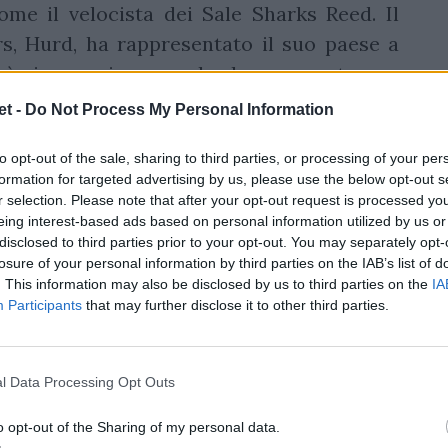
ome il velocista dei Sale Sharks Reed. Il
rs, Hurd, ha rappresentato il suo paese a
può giocare sia come ala che come estremo,
le Sevens scozzese.
Tra i convocati i figli
t -
Do Not Process My Personal Information
dpath.
to opt-out of the sale, sharing to third parties, or processing of your per
ancora essere annunciato, scozzesi che
formation for targeted advertising by us, please use the below opt-out s
r selection. Please note that after your opt-out request is processed y
llo Stadio Olimpico di Roma.
eing interest-based ads based on personal information utilized by us or
disclosed to third parties prior to your opt-out. You may separately opt-
losure of your personal information by third parties on the IAB’s list of
. This information may also be disclosed by us to third parties on the
IA
Participants
that may further disclose it to other third parties.
l Data Processing Opt Outs
o opt-out of the Sharing of my personal data.