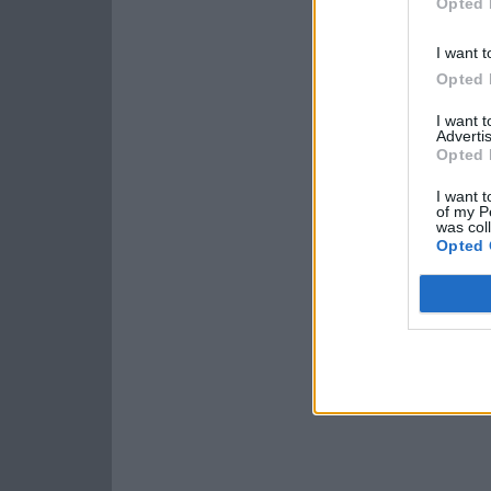
Opted 
I want t
Opted 
I want 
Advertis
Opted 
I want t
of my P
was col
Opted 