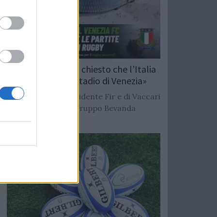
Duodo: «Abbiamo chiesto che l’Italia
giochi nel nuovo stadio di Venezia»
L’annuncio del presidente Fir e di Vaccari
alla Scampata del Gruppo Bevanda
Malamocco