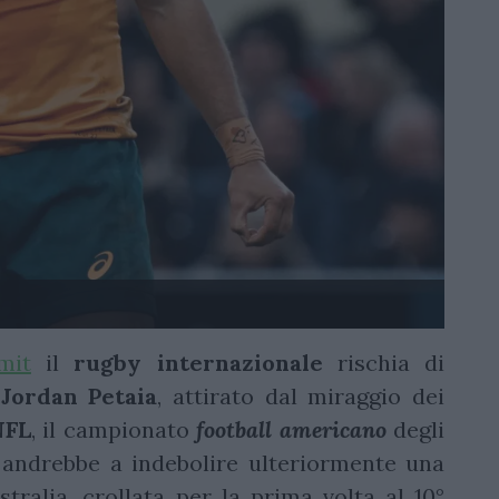
mit
il
rugby internazionale
rischia di
,
Jordan Petaia
, attirato dal miraggio dei
NFL
, il campionato
football americano
degli
 andrebbe a indebolire ulteriormente una
ustralia, crollata per la prima volta al 10°