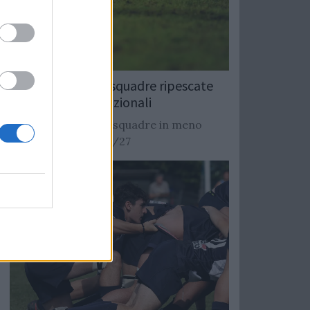
Rugby: Record di squadre ripescate
nei campionati nazionali
Si stimano oltre 20 squadre in meno
dalla stagione 2026/27