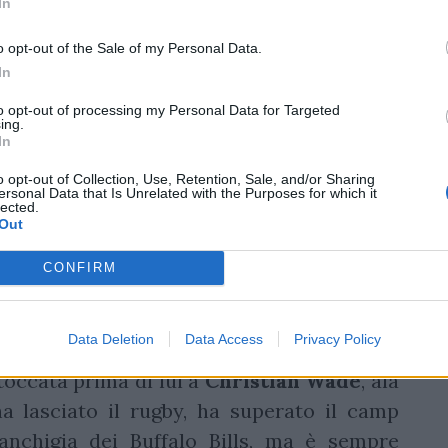
In
y union a tentare la fortuna in Nfl - scrive
 Secondo quando riferito intende partecipare
o opt-out of the Sale of my Personal Data.
In
a Nfl, il campo di sviluppo dei giocatori che
tesso camp a cui ha partecipato Rees-Zammit
to opt-out of processing my Personal Data for Targeted
ing.
ion (il Galles e il Gloucester in Premiership)
In
o opt-out of Collection, Use, Retention, Sale, and/or Sharing
ersonal Data that Is Unrelated with the Purposes for which it
de ai Buffalo Bills
lected.
Out
mp, ma
ha fallito il tentativo di entrare nel
CONFIRM
 City Chiefs, vincitori del Superbowl e
ue edizioni della
NFL
. Si è accasato allora
Data Deletion
Data Access
Privacy Policy
 Jaguars dove gioca nella seconda squadra
 toccata prima di lui a
Christian Wade
, ala
a lasciato il rugby, ha superato il camp
franchigia dei Buffalo Bills, ma è sempre