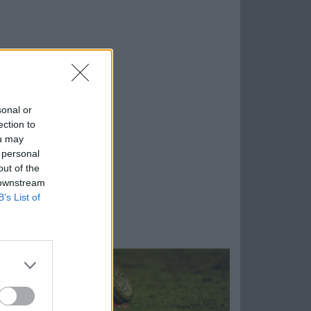
sonal or
ection to
ou may
 personal
out of the
 downstream
B’s List of