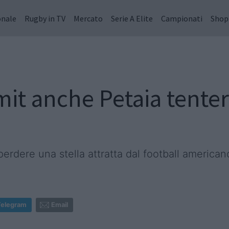
onale
Rugby in TV
Mercato
Serie A Elite
Campionati
Shop
t anche Petaia tenterà
 perdere una stella attratta dal football american
Telegram
Email