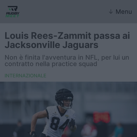
↓
Menu
Louis Rees-Zammit passa ai
Jacksonville Jaguars
Nazionale
Non è finita l'avventura in NFL, per lui un
contratto nella practice squad
Nazionali giovanili
INTERNAZIONALE
Rugby Sevens
FIR
Internazionale
6 Nazioni
United Rugby Championship