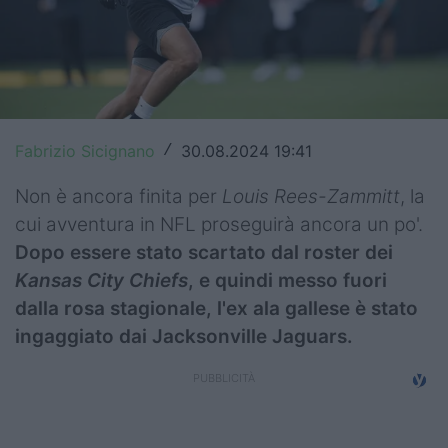
Top14
Premiership
Champions Cup
Fabrizio Sicignano
30.08.2024 19:41
/
Challenge Cup
Non è ancora finita per
Louis Rees-Zammitt
, la
World Rugby
cui avventura in NFL proseguirà ancora un po'.
Rugby World Cup
Dopo essere stato scartato dal roster dei
Kansas City Chiefs
, e quindi messo fuori
Super Rugby
dalla rosa stagionale, l'ex ala gallese è stato
Rugby in TV
ingaggiato dai Jacksonville Jaguars.
Mercato
Serie A Elite