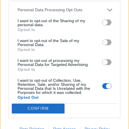
5 Cus Catania
Personal Data Processing Opt Outs
5 Benevento
I want to opt-out of the Sharing of my
personal data.
Opted In
5 Capitolina Cadetta
I want to opt-out of the Sale of my
4 Rugby Roma
Personal Data.
Opted In
4 Paganica
I want to opt-out of processing my
Personal Data for Targeted Advertising.
1 Rugby L’Aquila
Opted In
I want to opt-out of Collection, Use,
1 Frascati
Retention, Sale, and/or Sharing of my
Personal Data that Is Unrelated with the
Purposes for which it was collected.
0 US Roma
Opted Out
0 Arechi
CONFIRM
0 Messina
Data Deletion
Data Access
Privacy Policy