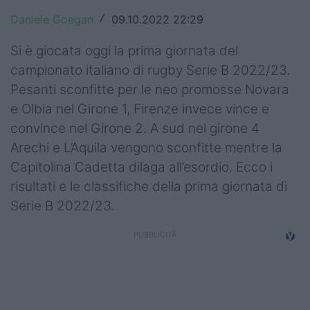
Top14
Daniele Goegan
09.10.2022 22:29
/
Premiership
Si è giocata oggi la prima giornata del
campionato italiano di rugby Serie B 2022/23.
Champions Cup
Pesanti sconfitte per le neo promosse Novara
e Olbia nel Girone 1, Firenze invece vince e
Challenge Cup
convince nel Girone 2. A sud nel girone 4
World Rugby
Arechi e L’Aquila vengono sconfitte mentre la
Capitolina Cadetta dilaga all’esordio. Ecco i
Rugby World Cup
risultati e le classifiche della prima giornata di
Super Rugby
Serie B 2022/23.
Rugby in TV
Mercato
Serie A Elite