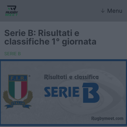
↓
Menu
Serie B: Risultati e
classifiche 1° giornata
Nazionale
SERIE B
Nazionali giovanili
Rugby Sevens
FIR
Internazionale
6 Nazioni
United Rugby Championship