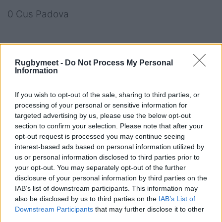
0 Cus Padova
Girone 4
Rugbymeet -
Do Not Process My Personal
Information
US Roma - Rugby Roma 19-41
If you wish to opt-out of the sale, sharing to third parties, or
Benevento - Arechi 39-10
processing of your personal or sensitive information for
targeted advertising by us, please use the below opt-out
Paganica - Rugby L’Aquila 15-12
section to confirm your selection. Please note that after your
opt-out request is processed you may continue seeing
Capitolina Cadetta - Frascati 42-28
interest-based ads based on personal information utilized by
us or personal information disclosed to third parties prior to
Cus Catania - Messina 48-10
your opt-out. You may separately opt-out of the further
disclosure of your personal information by third parties on the
IAB’s list of downstream participants. This information may
also be disclosed by us to third parties on the
IAB’s List of
Classifica Girone 4
Downstream Participants
that may further disclose it to other
third parties.