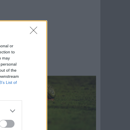
sonal or
ection to
ou may
 personal
out of the
 downstream
B’s List of