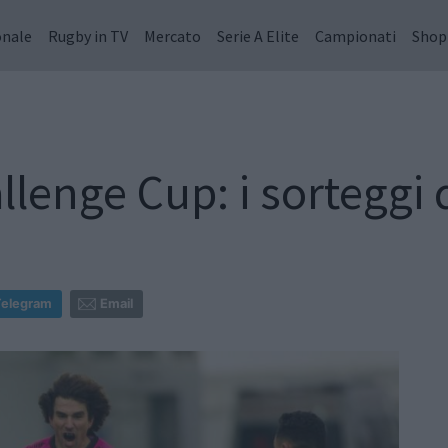
onale
Rugby in TV
Mercato
Serie A Elite
Campionati
Shop
nge Cup: i sorteggi d
Telegram
Email