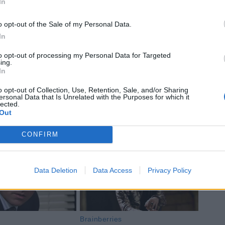
In
o opt-out of the Sale of my Personal Data.
In
to opt-out of processing my Personal Data for Targeted
ing.
In
 match dall’assoluto livello. Munster
o opt-out of Collection, Use, Retention, Sale, and/or Sharing
i Dupont e Ntamack; Racing la più
ersonal Data that Is Unrelated with the Purposes for which it
lected.
arigi si presenterà un’Edimburgo che non
Out
CONFIRM
Data Deletion
Data Access
Privacy Policy