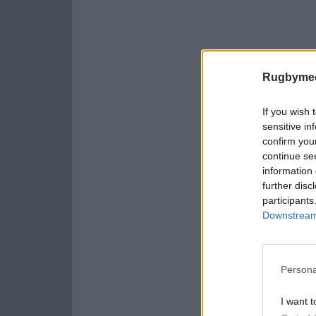
Rugbymee
If you wish 
sensitive in
confirm you
continue se
information 
further disc
participants
Downstream 
Persona
I want t