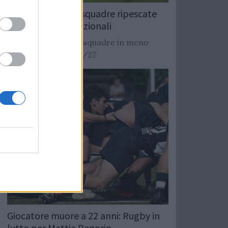
Rugby: Record di squadre ripescate
nei campionati nazionali
Si stimano oltre 20 squadre in meno
dalla stagione 2026/27
Giocatore muore a 22 anni: Rugby in
lutto per Mattia Pegorin