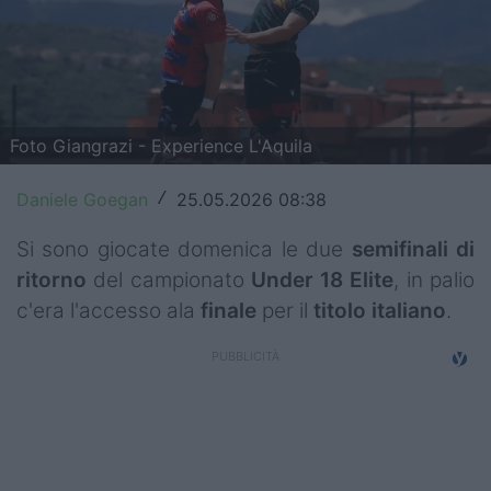
Top14
Premiership
Champions Cup
Foto Giangrazi - Experience L'Aquila
Challenge Cup
Daniele Goegan
25.05.2026 08:38
/
World Rugby
Si sono giocate domenica le due
semifinali
di
Rugby World Cup
ritorno
del campionato
Under 18 Elite
, in palio
c'era l'accesso ala
finale
per il
titolo
italiano
.
Super Rugby
Rugby in TV
Mercato
Serie A Elite