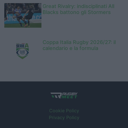
Great Rivalry: indisciplinati All
Blacks battono gli Stormers
Coppa Italia Rugby 2026/27: il
calendario e la formula
Cookie Policy
Privacy Policy