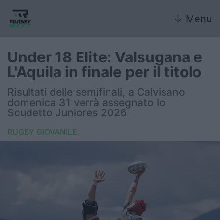
↓
Menu
Under 18 Elite: Valsugana e
L'Aquila in finale per il titolo
Nazionale
Risultati delle semifinali, a Calvisano
domenica 31 verrà assegnato lo
Nazionali giovanili
Scudetto Juniores 2026
Rugby Sevens
RUGBY GIOVANILE
FIR
Internazionale
6 Nazioni
United Rugby Championship