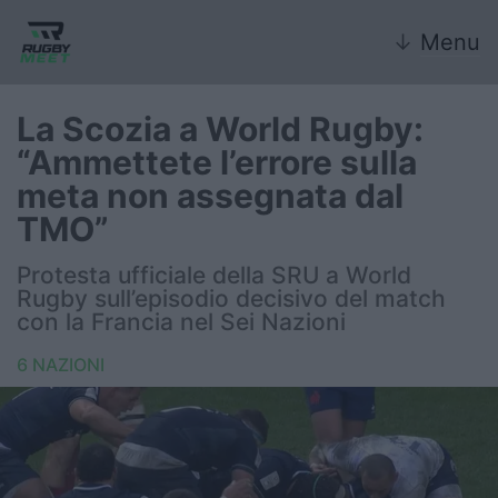
↓
Menu
La Scozia a World Rugby:
“Ammettete l’errore sulla
Nazionale
meta non assegnata dal
TMO”
Nazionali giovanili
Protesta ufficiale della SRU a World
Rugby Sevens
Rugby sull’episodio decisivo del match
con la Francia nel Sei Nazioni
FIR
6 NAZIONI
Internazionale
6 Nazioni
United Rugby Championship