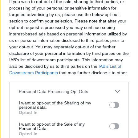
If you wish to opt-out of the sale, sharing to third parties, or
Francia - Irlanda 17-38
processing of your personal or sensitive information for
Italia - Inghilterra 24-27
targeted advertising by us, please use the below opt-out
section to confirm your selection. Please note that after your
Galles - Scozia 26-27
opt-out request is processed you may continue seeing
interest-based ads based on personal information utilized by
6 Nazioni - 2° turno:
us or personal information disclosed to third parties prior to
your opt-out. You may separately opt-out of the further
disclosure of your personal information by third parties on the
Scozia - Francia 16-20
IAB’s list of downstream participants. This information may
Inghilterra - Galles 16-14
also be disclosed by us to third parties on the
IAB’s List of
Irlanda - Italia 36-0
Downstream Participants
that may further disclose it to other
third parties.
6 Nazioni - 3° turno:
Personal Data Processing Opt Outs
I want to opt-out of the Sharing of my
Sabato 24 febbraio
personal data.
Opted In
Ore 15.15 Irlanda - Galles
Ore 17.45 Scozia - Inghilterra
I want to opt-out of the Sale of my
Personal Data.
Domenica 25 febbraio
Opted In