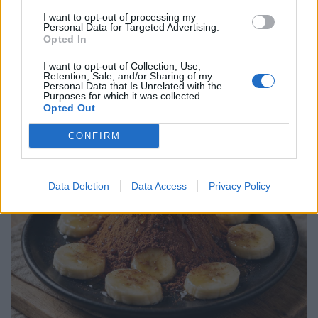
Ore 16.00 Francia - Italia
I want to opt-out of processing my
Personal Data for Targeted Advertising.
Opted In
Il calendario del 6 Nazioni 2024
I want to opt-out of Collection, Use,
Retention, Sale, and/or Sharing of my
Personal Data that Is Unrelated with the
Chi trasmette le dirette del 6
Purposes for which it was collected.
Opted Out
Nazioni di rugby?
Clicca qui
CONFIRM
Data Deletion
Data Access
Privacy Policy