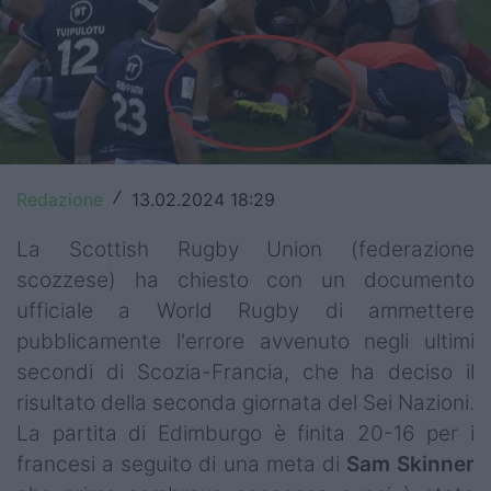
Top14
Premiership
Champions Cup
Challenge Cup
Redazione
13.02.2024 18:29
/
World Rugby
La Scottish Rugby Union (federazione
Rugby World Cup
scozzese) ha chiesto con un documento
ufficiale a World Rugby di ammettere
Super Rugby
pubblicamente l'errore avvenuto negli ultimi
Rugby in TV
secondi di Scozia-Francia, che ha deciso il
risultato della seconda giornata del Sei Nazioni.
Mercato
La partita di Edimburgo è finita 20-16 per i
Serie A Elite
francesi a seguito di una meta di
Sam Skinner