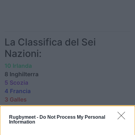
La Classifica del Sei
Nazioni:
10 Irlanda
8 Inghilterra
5 Scozia
4 Francia
3 Galles
1 Italia
Rugbymeet -
Do Not Process My Personal
Information
6 Nazioni - 1° turno: