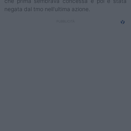
che prima sembrava concessa e poi è stata
Campionati
negata dal tmo nell'ultima azione.
Serie A
Serie B
Serie C
Femminile
Giovanili
Coppa Italia
Minirugby
Eventi
Top10