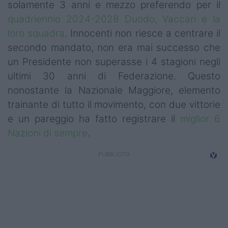
solamente 3 anni e mezzo preferendo per il
Campionati
quadriennio 2024-2028 Duodo, Vaccari e la
Serie A
loro squadra
. Innocenti non riesce a centrare il
secondo mandato, non era mai successo che
Serie B
un Presidente non superasse i 4 stagioni negli
ultimi 30 anni di Federazione. Questo
Serie C
nonostante la Nazionale Maggiore, elemento
Femminile
trainante di tutto il movimento, con due vittorie
e un pareggio ha fatto registrare il
miglior 6
Giovanili
Nazioni di sempre
.
Coppa Italia
Minirugby
Eventi
Top10