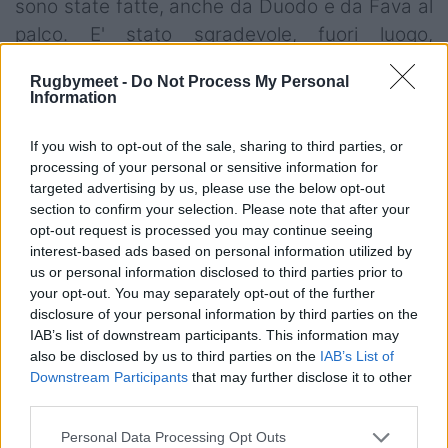
sono state fatte, anche da Duodo e da Fava al
palco. E' stato sgradevole, fuori luogo,
pesantissimo. Come gli attacchi ingiusti e
Rugbymeet -
Do Not Process My Personal
infondati che da un anno mi sono piovuti
Information
addosso. Non ho mai risposto per non
alimentare polemiche, voglio che il rugby resti
If you wish to opt-out of the sale, sharing to third parties, or
processing of your personal or sensitive information for
uno sport di valori, il bene più prezioso che ha,
targeted advertising by us, please use the below opt-out
da difendere a tutti i costi. Attenti, non è quella
section to confirm your selection. Please note that after your
degli insulti la strada giusta".
opt-out request is processed you may continue seeing
interest-based ads based on personal information utilized by
Diventerà oppositore?
us or personal information disclosed to third parties prior to
your opt-out. You may separately opt-out of the further
disclosure of your personal information by third parties on the
“Sarò il convitato di pietra, vedrò cosa faranno
IAB’s list of downstream participants. This information may
gli altri. Se faranno come, o meglio di me, potrò
also be disclosed by us to third parties on the
IAB’s List of
davvero ritirarmi”.
Downstream Participants
that may further disclose it to other
third parties.
Personal Data Processing Opt Outs