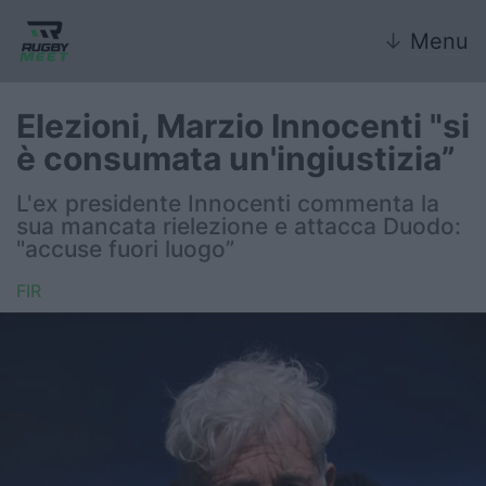
↓
Menu
Elezioni, Marzio Innocenti "si
è consumata un'ingiustizia”
Nazionale
L'ex presidente Innocenti commenta la
sua mancata rielezione e attacca Duodo:
Nazionali giovanili
"accuse fuori luogo”
Rugby Sevens
FIR
FIR
Internazionale
6 Nazioni
United Rugby Championship