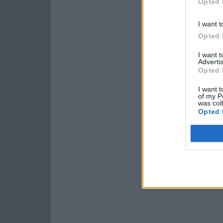
Opted 
I want t
Opted 
I want 
Advertis
Opted 
I want t
of my P
was col
Opted 