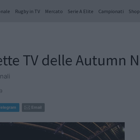
onale
Rugby in TV
Mercato
Serie A Elite
Campionati
Shop
rette TV delle Autumn N
nali
9
Telegram
Email