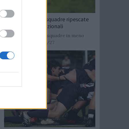
Rugby: Record di squadre ripescate
nei campionati nazionali
Si stimano oltre 20 squadre in meno
dalla stagione 2026/27