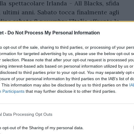
a spettacolare Irlanda - All Blacks, sfida
i ultimi anni. Sabato tocca finalmente agli
Udine
sabato 9
novembre l’
Italia
affronta la
no reduci dal quarto posto ai Mondiali del
t -
Do Not Process My Personal Information
Sudafrica e Australia nel recente “Rugby
nghilterra - Australia da Twickenham e
to opt-out of the sale, sharing to third parties, or processing of your per
formation for targeted advertising by us, please use the below opt-out s
on in campo per la prima volta in questo
r selection. Please note that after your opt-out request is processed y
ica. Tutti i match in diretta su Sky Sport.
eing interest-based ads based on personal information utilized by us or
disclosed to third parties prior to your opt-out. You may separately opt-
ette e buona visione!
losure of your personal information by third parties on the IAB’s list of
. This information may also be disclosed by us to third parties on the
IA
Participants
that may further disclose it to other third parties.
l Data Processing Opt Outs
o opt-out of the Sharing of my personal data.