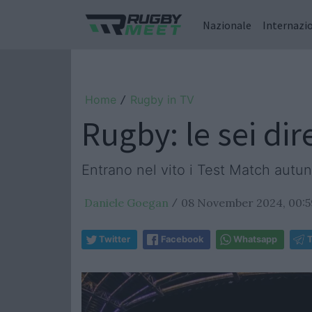
Nazionale
Internazi
Home
Rugby in TV
/
Rugby: le sei di
Entrano nel vito i Test Match autun
Daniele Goegan
08 November 2024, 00:5
/
Twitter
Facebook
Whatsapp