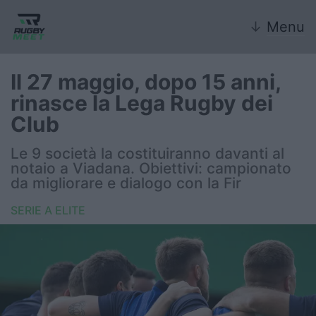
↓
Menu
Il 27 maggio, dopo 15 anni,
rinasce la Lega Rugby dei
Nazionale
Club
Nazionali giovanili
Le 9 società la costituiranno davanti al
notaio a Viadana. Obiettivi: campionato
Rugby Sevens
da migliorare e dialogo con la Fir
SERIE A ELITE
FIR
Internazionale
6 Nazioni
United Rugby Championship