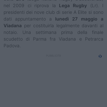
Campionati
nel 2009 ci riprova la
Lega Rugby
(Lr). I
presidenti dei nove club di serie A Elite si sono
Serie A
dati appuntamento a
lunedì 27 maggio a
Serie B
Viadana
per costituirla legalmente davanti al
notaio. Una settimana prima della finale
Serie C
scudetto di Parma fra Viadana e Petrarca
Padova.
Femminile
Giovanili
Coppa Italia
Minirugby
Eventi
Top10