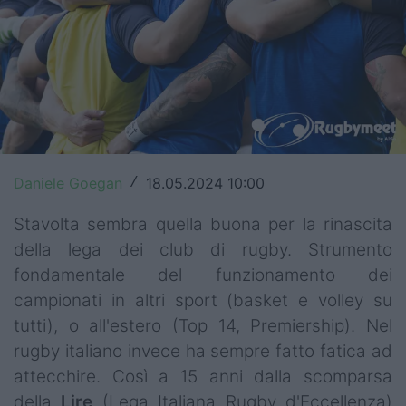
Top14
Premiership
Champions Cup
Challenge Cup
World Rugby
Daniele Goegan
18.05.2024 10:00
/
Rugby World Cup
Stavolta sembra quella buona per la rinascita
della lega dei club di rugby. Strumento
Super Rugby
fondamentale del funzionamento dei
campionati in altri sport (basket e volley su
Rugby in TV
tutti), o all'estero (Top 14, Premiership). Nel
Mercato
rugby italiano invece ha sempre fatto fatica ad
attecchire. Così a 15 anni dalla scomparsa
Serie A Elite
della
Lire
(Lega Italiana Rugby d'Eccellenza)