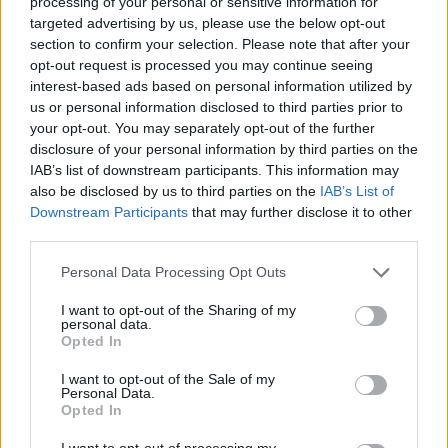
processing of your personal or sensitive information for
Fir può diventare un collettore di consensi
targeted advertising by us, please use the below opt-out
politici.
section to confirm your selection. Please note that after your
opt-out request is processed you may continue seeing
Una lega dei club nel rugby italiano manca dal
interest-based ads based on personal information utilized by
us or personal information disclosed to third parties prior to
2009. Quando l'uscita di Treviso, Calvisano e
your opt-out. You may separately opt-out of the further
Capitolina fece chiudere i battenti alla Lire, che
disclosure of your personal information by third parties on the
dal 2002 prima sotto la guida di Roberto
IAB’s list of downstream participants. This information may
also be disclosed by us to third parties on the
IAB’s List of
Ghiretti, poi di altri dirigenti, aveva fatto
Downstream Participants
that may further disclose it to other
crescere il campionato a livello mai più visto in
third parties.
seguito, con l'avvento della Celtic League-Urc.
Personal Data Processing Opt Outs
I want to opt-out of the Sharing of my
personal data.
Opted In
I want to opt-out of the Sale of my
Personal Data.
Opted In
I want to opt-out of processing my