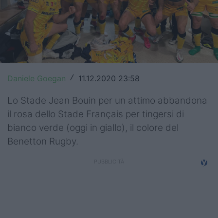
Top14
Premiership
Champions Cup
Challenge Cup
Daniele Goegan
11.12.2020 23:58
/
World Rugby
Lo Stade Jean Bouin per un attimo abbandona
il rosa dello Stade Français per tingersi di
Rugby World Cup
bianco verde (oggi in giallo), il colore del
Benetton Rugby.
Super Rugby
Rugby in TV
Mercato
Serie A Elite