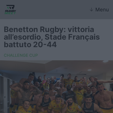
↓
Menu
Benetton Rugby: vittoria
all’esordio, Stade Français
Nazionale
battuto 20-44
Nazionali giovanili
CHALLENGE CUP
Rugby Sevens
FIR
Internazionale
6 Nazioni
United Rugby Championship