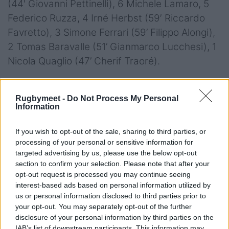
(44′ Giovanni Pettinelli), 6 Michele Lamaro, 5
Federico Ruzza, 4 Irné Herbst (59′ Riccardo
Favretto), 3 Simone Ferrari (59’ Filippo Alongi),
2 Tomas Baravalle (51’ Gianmarco Lucchesi), 1
Nicola Quaglio (47’ Cherif Traoré).
Head Coach: Kieran Crowley
Rugbymeet -
Do Not Process My Personal
Information
Note:
18′ cartellino giallo a Nayacalevu; 44′
If you wish to opt-out of the sale, sharing to third parties, or
cartellino rosso a Rorke e Sarto.
processing of your personal or sensitive information for
targeted advertising by us, please use the below opt-out
Trasformazioni: Stade Français 1/3 (Coville 0/1,
section to confirm your selection. Please note that after your
Hall 1/2); Benetton Rugby 3/7 (Allan 3/7).
opt-out request is processed you may continue seeing
Punizioni: Stade Français 1/1 (Coville 1/1);
interest-based ads based on personal information utilized by
us or personal information disclosed to third parties prior to
Benetton Rugby: 1/1 (Allan 1/1). Man of the
your opt-out. You may separately opt-out of the further
match: Jayden Hayward.
disclosure of your personal information by third parties on the
IAB’s list of downstream participants. This information may