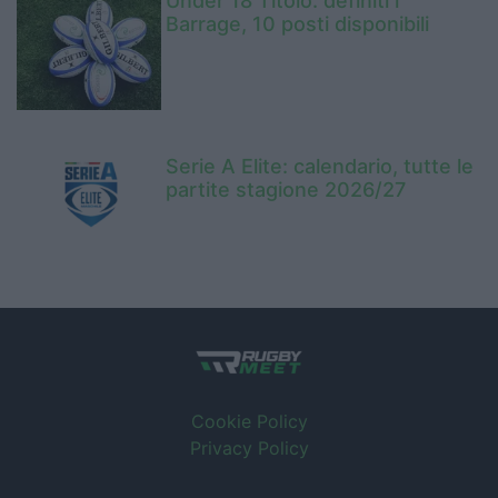
Under 18 Titolo: definiti i
Barrage, 10 posti disponibili
Serie A Elite: calendario, tutte le
partite stagione 2026/27
Cookie Policy
Privacy Policy