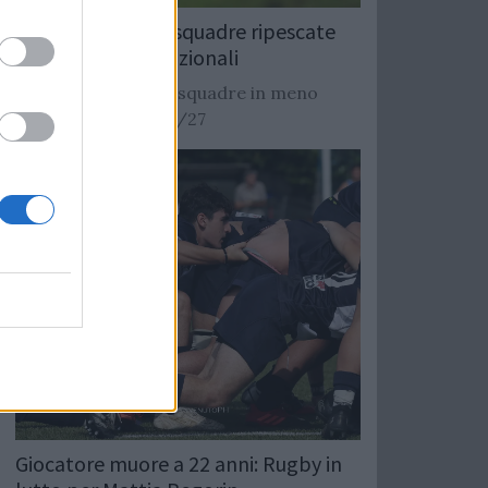
Rugby: Record di squadre ripescate
nei campionati nazionali
Si stimano oltre 20 squadre in meno
dalla stagione 2026/27
Giocatore muore a 22 anni: Rugby in