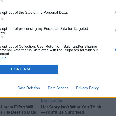
In
o opt-out of the Sale of my Personal Data.
In
to opt-out of processing my Personal Data for Targeted
ing.
In
o opt-out of Collection, Use, Retention, Sale, and/or Sharing
ersonal Data that Is Unrelated with the Purposes for which it
a degli Azzurri sugli Springboks a Firenze:
lected.
Out
CONFIRM
Data Deletion
Data Access
Privacy Policy