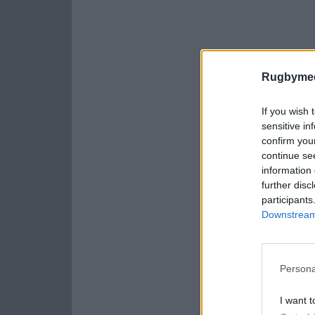
Rugbymee
If you wish 
sensitive in
confirm you
continue se
information 
further disc
participants
Downstream 
Persona
I want t