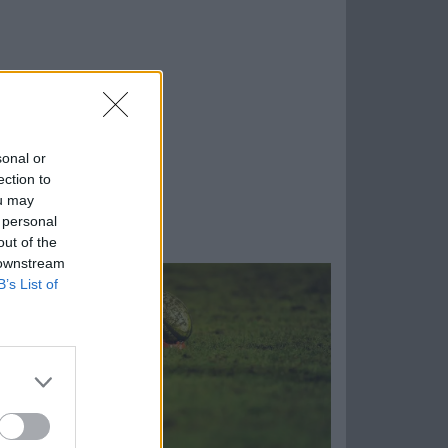
sonal or
ection to
ou may
 personal
out of the
 downstream
B’s List of