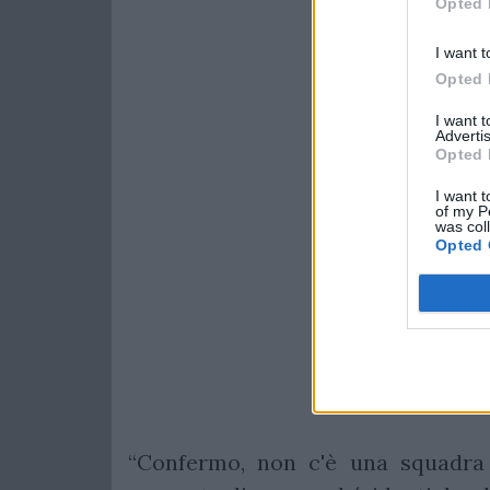
Opted 
I want t
Opted 
I want 
Advertis
Opted 
I want t
of my P
was col
Opted 
“Confermo, non c'è una squadra