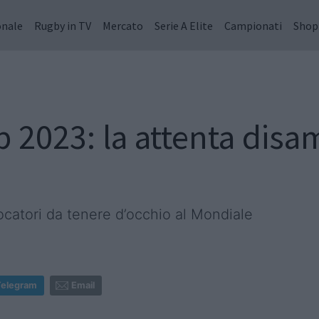
onale
Rugby in TV
Mercato
Serie A Elite
Campionati
Shop
2023: la attenta disam
iocatori da tenere d’occhio al Mondiale
Telegram
Email