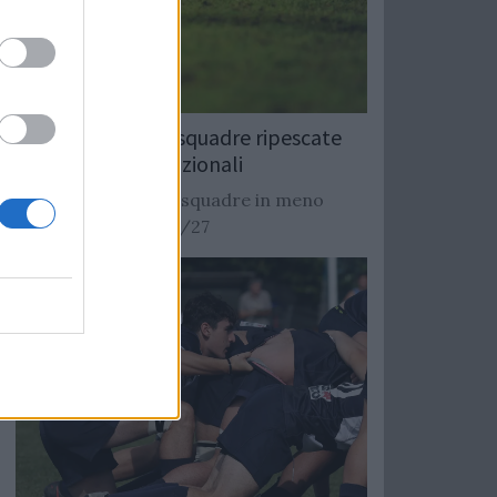
Rugby: Record di squadre ripescate
nei campionati nazionali
Si stimano oltre 20 squadre in meno
dalla stagione 2026/27