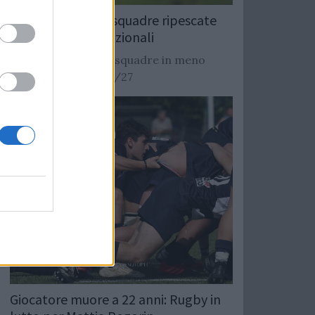
Rugby: Record di squadre ripescate
nei campionati nazionali
Si stimano oltre 20 squadre in meno
dalla stagione 2026/27
Giocatore muore a 22 anni: Rugby in