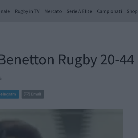
onale
Rugby in TV
Mercato
Serie A Elite
Campionati
Shop
 Benetton Rugby 20-44
4
Telegram
Email