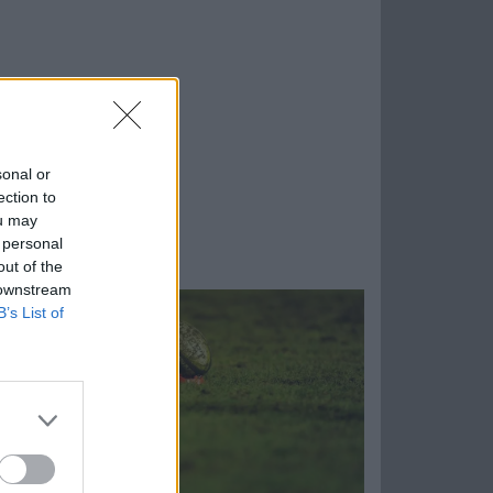
sonal or
ection to
ou may
 personal
out of the
 downstream
B’s List of