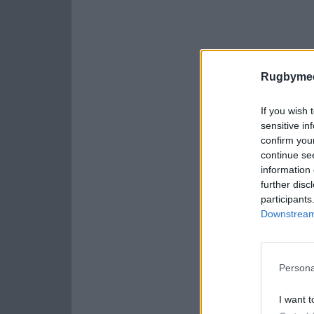
Rugbymee
If you wish 
sensitive in
confirm you
continue se
information 
further disc
participants
Downstream 
Persona
I want t