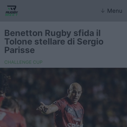
↓
Menu
Benetton Rugby sfida il
Tolone stellare di Sergio
Nazionale
Parisse
Nazionali giovanili
CHALLENGE CUP
Rugby Sevens
FIR
Internazionale
6 Nazioni
United Rugby Championship