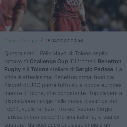
Top14
Premiership
Champions Cup
Daniele Goegan
16.04.2022 00:56
/
Challenge Cup
Questa sera il Félix Mayol di Tolone ospita
World Rugby
l’ottavo di
Challenge Cup
. Di fronte il
Benetton
Rugby
e il
Tolone
stellare di
Sergio Parisse
. La
Rugby World Cup
sfida è attesissima: Benetton ormai fuori dai
Super Rugby
Playoff di URC punta tutto sulla coppa europea
mentre il Tolone, che nonostante i top players a
Rugby in TV
disposizione naviga nella bassa classifica del
Mercato
Top14, vuole far suo il trofeo. Vedere Sergio
Parisse in campo contro una italiana, la sua ex
Serie A Elite
squadra, da quel ecco di classe in più a un