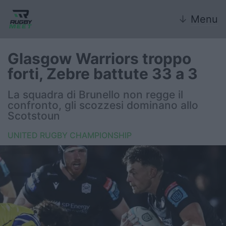
↓
Menu
Glasgow Warriors troppo
forti, Zebre battute 33 a 3
Nazionale
La squadra di Brunello non regge il
confronto, gli scozzesi dominano allo
Nazionali giovanili
Scotstoun
Rugby Sevens
UNITED RUGBY CHAMPIONSHIP
FIR
Internazionale
6 Nazioni
United Rugby Championship