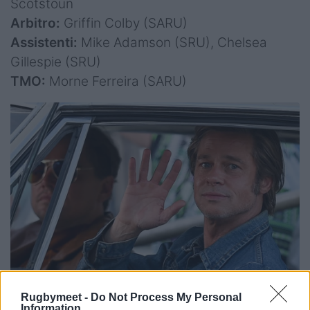
Scotstoun
Arbitro:
Griffin Colby (SARU)
Assistenti:
Mike Adamson (SRU), Chelsea
Gillespie (SRU)
TMO:
Morne Ferreira (SARU)
Rugbymeet -
Do Not Process My Personal
Information