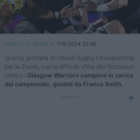
Top14
Premiership
Champions Cup
Fabrizio Sicignano
11.10.2024 22:36
/
Challenge Cup
Quarta giornata di United Rugby Championship
World Rugby
per le Zebre, con la difficile sfida allo Scotsoun
contro i
Glasgow Warriors campioni in carica
Rugby World Cup
del campionato, guidati da Franco Smith.
Super Rugby
Rugby in TV
Mercato
Serie A Elite