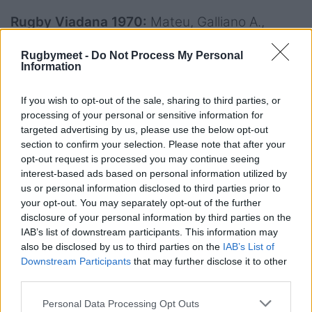
Rugby Viadana 1970:
Mateu, Galliano A.,
Ceballos, Modena, Jannelli, Apperley, Jelic,
Rugbymeet -
Do Not Process My Personal
Casado Sandri, Locatelli, Wagenpfeil (cap.),
Information
Mannucci, Boschetti, Denti Ant., Ribaldi,
Halalilo.
If you wish to opt-out of the sale, sharing to third parties, or
processing of your personal or sensitive information for
A disposizione:
Schiavon, Sassi, Galliano M.,
targeted advertising by us, please use the below opt-out
Stavile, Rossi, Di Chio, Ferrarini, Quintieri
section to confirm your selection. Please note that after your
opt-out request is processed you may continue seeing
All.
Fernandez
interest-based ads based on personal information utilized by
us or personal information disclosed to third parties prior to
HBS Colorno:
Van Tonder; Batista; De Santis,
your opt-out. You may separately opt-out of the further
disclosure of your personal information by third parties on the
Pavese; Gesi; Rodriguez, Del Prete; Sapuppo;
IAB’s list of downstream participants. This information may
Koffi, Sarto (Cap); Butturini, Rebussone;
also be disclosed by us to third parties on the
IAB’s List of
Booysen, Buondonno L., Appiah
Downstream Participants
that may further disclose it to other
third parties.
A disposizione
: Ferrara, Singh, Valdes;
Granieri, Cicchinelli; Bertoni, Boscolo;
Personal Data Processing Opt Outs