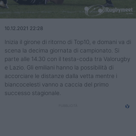
Top14
Premiership
10.12.2021 22:28
Champions Cup
Inizia il girone di ritorno di Top10, e domani va di
Challenge Cup
scena la decima giornata di campionato. Si
parte alle 14.30 con il testa-coda tra Valorugby
World Rugby
e Lazio. Gli emiliani hanno la possibilità di
Rugby World Cup
accorciare le distanze dalla vetta mentre i
biancocelesti vanno a caccia del primo
Super Rugby
successo stagionale.
Rugby in TV
Mercato
Serie A Elite