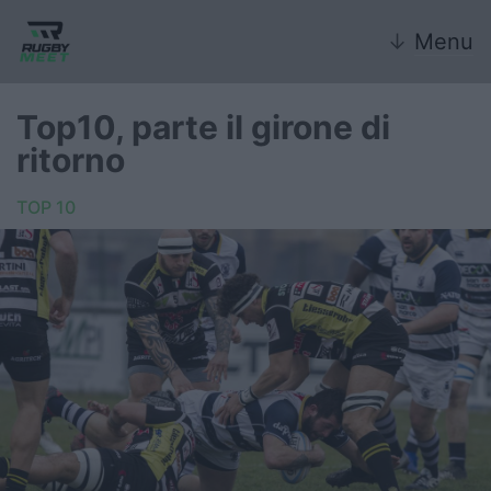
↓
Menu
Top10, parte il girone di
ritorno
Nazionale
TOP 10
Nazionali giovanili
Rugby Sevens
FIR
Internazionale
6 Nazioni
United Rugby Championship