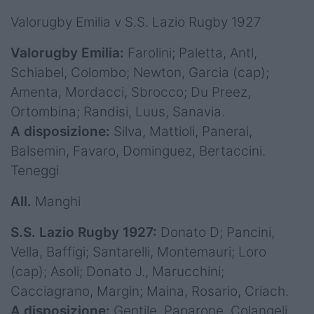
Valorugby Emilia v S.S. Lazio Rugby 1927
Valorugby Emilia:
Farolini; Paletta, Antl,
Schiabel, Colombo; Newton, Garcia (cap);
Amenta, Mordacci, Sbrocco; Du Preez,
Ortombina; Randisi, Luus, Sanavia.
A disposizione:
Silva, Mattioli, Panerai,
Balsemin, Favaro, Dominguez, Bertaccini.
Teneggi
All.
Manghi
S.S. Lazio Rugby 1927:
Donato D; Pancini,
Vella, Baffigi; Santarelli, Montemauri; Loro
(cap); Asoli; Donato J., Marucchini;
Cacciagrano, Margin; Maina, Rosario, Criach.
A disposizione:
Gentile, Paparone, Colangeli,