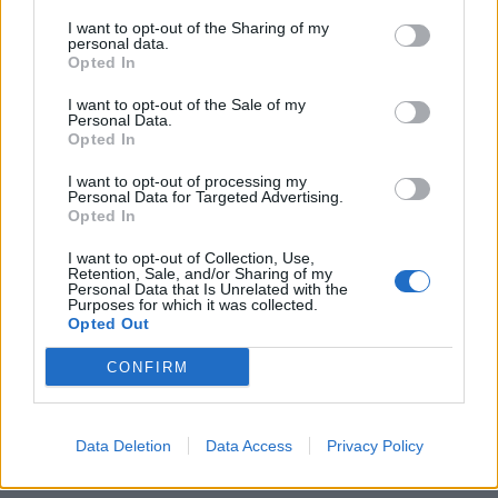
Buondonno A.
I want to opt-out of the Sharing of my
personal data.
All.
Casellato
Opted In
Arb. Riccardo Angelucci (Livorno)
I want to opt-out of the Sale of my
Personal Data.
AA1 Francesco Meschini (Teramo), AA2
Opted In
Stefano Roscini (Milano)
I want to opt-out of processing my
Quarto Uomo: Davor Vidackovic (Milano)
Personal Data for Targeted Advertising.
Opted In
I want to opt-out of Collection, Use,
Retention, Sale, and/or Sharing of my
Personal Data that Is Unrelated with the
Purposes for which it was collected.
Opted Out
CONFIRM
Risultati e classifica di Top10 - clicca sul
match per tabellino e statistiche
Data Deletion
Data Access
Privacy Policy