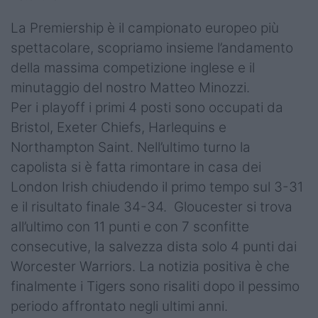
Top14
La Premiership è il campionato europeo più
spettacolare, scopriamo insieme l’andamento
Premiership
della massima competizione inglese e il
Champions Cup
minutaggio del nostro Matteo Minozzi.
Per i playoff i primi 4 posti sono occupati da
Challenge Cup
Bristol, Exeter Chiefs, Harlequins e
World Rugby
Northampton Saint. Nell’ultimo turno la
capolista si è fatta rimontare in casa dei
Rugby World Cup
London Irish chiudendo il primo tempo sul 3-31
Super Rugby
e il risultato finale 34-34. Gloucester si trova
all’ultimo con 11 punti e con 7 sconfitte
Rugby in TV
consecutive, la salvezza dista solo 4 punti dai
Worcester Warriors. La notizia positiva è che
Mercato
finalmente i Tigers sono risaliti dopo il pessimo
Serie A Elite
periodo affrontato negli ultimi anni.