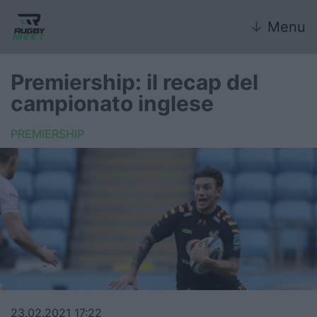
↓
Menu
Premiership: il recap del
campionato inglese
Nazionale
PREMIERSHIP
Nazionali giovanili
Rugby Sevens
FIR
Internazionale
6 Nazioni
United Rugby Championship
23.02.2021 17:22