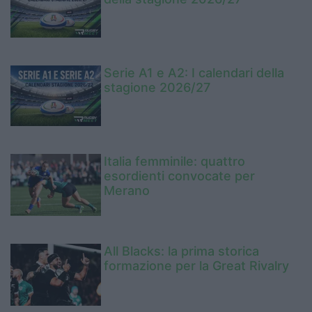
Serie A1 e A2: I calendari della
stagione 2026/27
Italia femminile: quattro
esordienti convocate per
Merano
All Blacks: la prima storica
formazione per la Great Rivalry