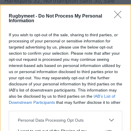
Harlequins 32, Northampton Saint 30, Sale
Sharks 28, Newcastle Falcons 25, London Irish
Rugbymeet -
Do Not Process My Personal
25, Wasps 24, Leicester Tigers 24, Bath 20,
Information
Worcester Warriors 15, Gloucester 11.
If you wish to opt-out of the sale, sharing to third parties, or
processing of your personal or sensitive information for
targeted advertising by us, please use the below opt-out
section to confirm your selection. Please note that after your
opt-out request is processed you may continue seeing
interest-based ads based on personal information utilized by
us or personal information disclosed to third parties prior to
your opt-out. You may separately opt-out of the further
disclosure of your personal information by third parties on the
IAB’s list of downstream participants. This information may
also be disclosed by us to third parties on the
IAB’s List of
Downstream Participants
that may further disclose it to other
third parties.
Personal Data Processing Opt Outs