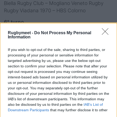
Biella Rugby Club – Mogliano Veneto Rugby
Rugby Viadana 1970 – HBS Colorno
6° turno
And. 13 dicembre ore 14:30; Rit. 4 aprile ore
Rugbymeet -
Do Not Process My Personal
15:30
Information
HBS Colorno – Femi CZ Rugby Rovigo
If you wish to opt-out of the sale, sharing to third parties, or
Mogliano Veneto Rugby – Sitav Rugby Lyons
processing of your personal or sensitive information for
Valorugby Emilia – Fiamme Oro Rugby
targeted advertising by us, please use the below opt-out
Petrarca Rugby – Biella Rugby Club
section to confirm your selection. Please note that after your
opt-out request is processed you may continue seeing
Rangers Vicenza – Rugby Viadana 1970
interest-based ads based on personal information utilized by
us or personal information disclosed to third parties prior to
7° turno
your opt-out. You may separately opt-out of the further
And. 10 gennaio ore 14:30; Rit. 11 aprile ore
disclosure of your personal information by third parties on the
15:30
IAB’s list of downstream participants. This information may
also be disclosed by us to third parties on the
IAB’s List of
Femi CZ Rugby Rovigo – Rugby Viadana 1970
Downstream Participants
that may further disclose it to other
Sitav Rugby Lyons – Valorugby Emilia
third parties.