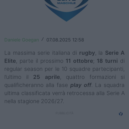
Top14
Premiership
Champions Cup
Daniele Goegan
07.08.2025 12:58
/
Challenge Cup
La massima serie italiana di
rugby
, la
Serie A
World Rugby
Elite
, parte il prossimo
11 ottobre
;
18 turni
di
regular season per le 10 squadre partecipanti,
Rugby World Cup
l’ultimo il
25 aprile
, quattro formazioni si
Super Rugby
qualificheranno alla fase
play off
. La squadra
ultima classificata verrà retrocessa alla Serie A
Rugby in TV
nella stagione 2026/27.
Mercato
Serie A Elite