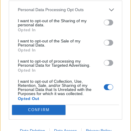
Fiamme Oro Rugby – HBS Colorno
Personal Data Processing Opt Outs
Biella Rugby Club – Rangers Vicenza
Petrarca Rugby – Mogliano Veneto Rugby
I want to opt-out of the Sharing of my
personal data.
Opted In
8° turno
I want to opt-out of the Sale of my
And. 17 gennaio ore 14:30; Rit. 18 aprile ore
Personal Data.
15:30
Opted In
Femi CZ Rugby Rovigo – Biella Rugby Club
I want to opt-out of processing my
Personal Data for Targeted Advertising.
HBS Colorno – Sitav Rugby Lyons
Opted In
Rugby Viadana 1970 – Fiamme Oro Rugby
I want to opt-out of Collection, Use,
Valorugby Emilia – Petrarca Rugby
Retention, Sale, and/or Sharing of my
Personal Data that Is Unrelated with the
Rangers Vicenza – Mogliano Veneto Rugby
Purposes for which it was collected.
Opted Out
9° turno
CONFIRM
And. 24 gennaio ore 14:30; Rit. 25 aprile ore
15:30
Fiamme Oro Rugby – Femi CZ Rugby Rovigo
Data Deletion
Data Access
Privacy Policy