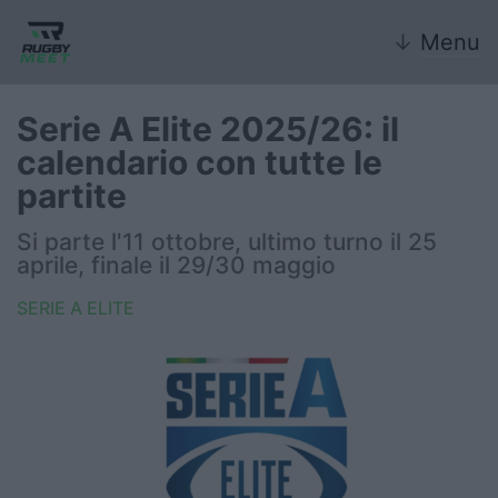
↓
Menu
Serie A Elite 2025/26: il
calendario con tutte le
Nazionale
partite
Nazionali giovanili
Si parte l'11 ottobre, ultimo turno il 25
aprile, finale il 29/30 maggio
Rugby Sevens
SERIE A ELITE
FIR
Internazionale
6 Nazioni
United Rugby Championship