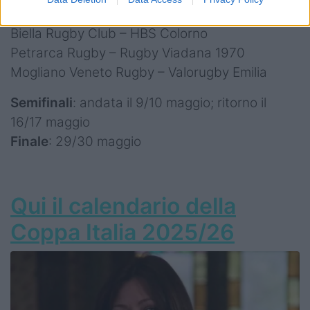
Sitav Rugby Lyons – Rangers Vicenza
Biella Rugby Club – HBS Colorno
Petrarca Rugby – Rugby Viadana 1970
Mogliano Veneto Rugby – Valorugby Emilia
Semifinali
: andata il 9/10 maggio; ritorno il
16/17 maggio
Finale
: 29/30 maggio
Qui il calendario della
Coppa Italia 2025/26