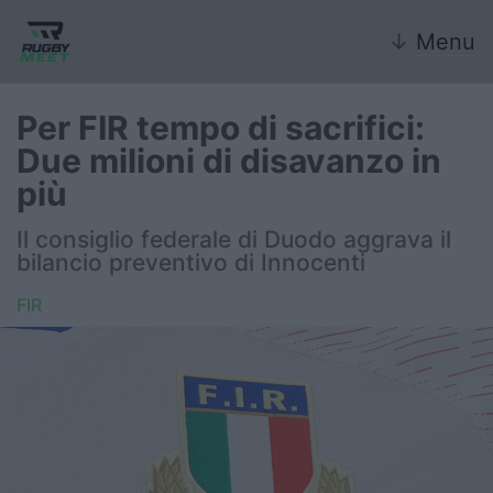
↓
Menu
Per FIR tempo di sacrifici:
Due milioni di disavanzo in
Nazionale
più
Nazionali giovanili
Il consiglio federale di Duodo aggrava il
bilancio preventivo di Innocenti
Rugby Sevens
FIR
FIR
Internazionale
6 Nazioni
United Rugby Championship