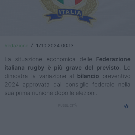
Top14
Premiership
Champions Cup
Redazione
17.10.2024 00:13
/
Challenge Cup
La situazione economica delle
Federazione
World Rugby
italiana rugby
è più grave del previsto
. Lo
Rugby World Cup
dimostra la variazione al
bilancio
preventivo
2024 approvata dal consiglio federale nella
Super Rugby
sua prima riunione dopo le elezioni.
Rugby in TV
Mercato
Serie A Elite