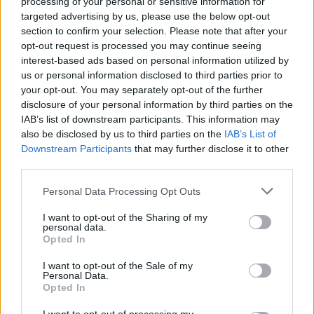
processing of your personal or sensitive information for
targeted advertising by us, please use the below opt-out
Con una pianificazione a breve, medio e lungo
section to confirm your selection. Please note that after your
termine, l'obiettivo sarà massimizzare il
opt-out request is processed you may continue seeing
interest-based ads based on personal information utilized by
potenziale della Federazione, razionalizzando i
us or personal information disclosed to third parties prior to
costi, tagliando gli sprechi e operando in piena
your opt-out. You may separately opt-out of the further
trasparenza, secondo una visione volta a
disclosure of your personal information by third parties on the
IAB’s list of downstream participants. This information may
garantire al movimento le risorse necessarie
also be disclosed by us to third parties on the
IAB’s List of
per avviare una nuova stagione di crescita, in
Downstream Participants
that may further disclose it to other
linea con gli indirizzi stabiliti dal mandato del
third parties.
Consiglio.
Personal Data Processing Opt Outs
I want to opt-out of the Sharing of my
personal data.
Opted In
I want to opt-out of the Sale of my
Personal Data.
Opted In