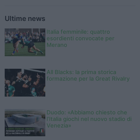
Ultime news
Italia femminile: quattro
esordienti convocate per
Merano
All Blacks: la prima storica
formazione per la Great Rivalry
Duodo: «Abbiamo chiesto che
l’Italia giochi nel nuovo stadio di
Venezia»