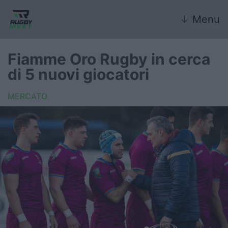
↓
Menu
Fiamme Oro Rugby in cerca
di 5 nuovi giocatori
Nazionale
MERCATO
Nazionali giovanili
Rugby Sevens
FIR
Internazionale
6 Nazioni
United Rugby Championship