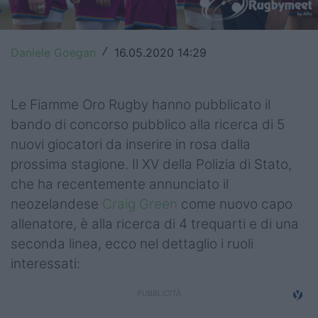
Top14
Premiership
Daniele Goegan
16.05.2020 14:29
/
Champions Cup
Le Fiamme Oro Rugby hanno pubblicato il
Challenge Cup
bando di concorso pubblico alla ricerca di 5
World Rugby
nuovi giocatori da inserire in rosa dalla
prossima stagione. Il XV della Polizia di Stato,
Rugby World Cup
che ha recentemente annunciato il
neozelandese
Craig Green
come nuovo capo
Super Rugby
allenatore, è alla ricerca di 4 trequarti e di una
Rugby in TV
seconda linea, ecco nel dettaglio i ruoli
interessati:
Mercato
Serie A Elite