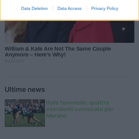
Data Deletion
Data Access
Privacy Policy
Ultime news
Italia femminile: quattro
esordienti convocate per
Merano