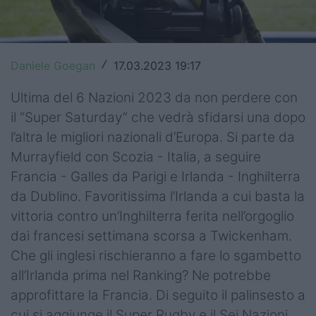
Top14
Premiership
Daniele Goegan
17.03.2023 19:17
/
Champions Cup
Ultima del 6 Nazioni 2023 da non perdere con
Challenge Cup
il “Super Saturday” che vedrà sfidarsi una dopo
l’altra le migliori nazionali d’Europa. Si parte da
World Rugby
Murrayfield con Scozia - Italia, a seguire
Rugby World Cup
Francia - Galles da Parigi e Irlanda - Inghilterra
da Dublino. Favoritissima l’Irlanda a cui basta la
Super Rugby
vittoria contro un’Inghilterra ferita nell’orgoglio
dai francesi settimana scorsa a Twickenham.
Rugby in TV
Che gli inglesi rischieranno a fare lo sgambetto
Mercato
all’Irlanda prima nel Ranking? Ne potrebbe
approfittare la Francia. Di seguito il palinsesto a
Serie A Elite
cui si aggiunge il Super Rugby e il Sei Nazioni