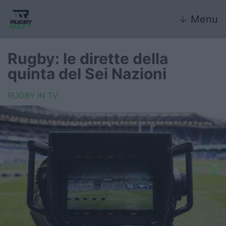
↓
Menu
Rugby: le dirette della
quinta del Sei Nazioni
Nazionale
RUGBY IN TV
Nazionali giovanili
Rugby Sevens
FIR
Internazionale
6 Nazioni
United Rugby Championship