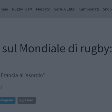
onale
Rugby in TV
Mercato
Serie A Elite
Campionati
Shop
sul Mondiale di rugby: 
 Francia all’esordio”
53
Telegram
Email