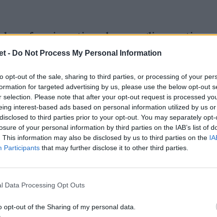
 deve fare i conti anche con gli assenti
t -
Do Not Process My Personal Information
 in gruppo nel giro di 3-4 settimane, più o
to opt-out of the sale, sharing to third parties, or processing of your per
 anche se per il primo dovrebbe tornare a
formation for targeted advertising by us, please use the below opt-out s
a della fine di dicembre. Marin avrà bisogno i
r selection. Please note that after your opt-out request is processed y
noz sta rientrando”
dichiara Bortolami che
eing interest-based ads based on personal information utilized by us or
disclosed to third parties prior to your opt-out. You may separately opt-
 dei Pumas Chaparro fuori circa 6 mesi.
losure of your personal information by third parties on the IAB’s list of
. This information may also be disclosed by us to third parties on the
IA
Participants
that may further disclose it to other third parties.
 anche della Rugby World Cup. Quali le
francesi?
l Data Processing Opt Outs
o opt-out of the Sharing of my personal data.