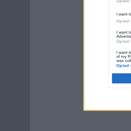
Opted 
I want t
Opted 
I want 
Advertis
Opted 
I want t
of my P
was col
Opted 