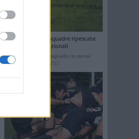
Rugby: Record di squadre ripescate
nei campionati nazionali
Si stimano oltre 20 squadre in meno
dalla stagione 2026/27