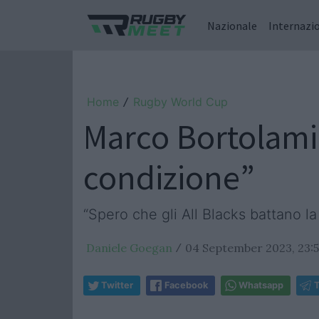
Nazionale
Internazi
Home
Rugby World Cup
/
Marco Bortolami 
condizione”
“Spero che gli All Blacks battano la
Daniele Goegan
04 September 2023, 23:
/
Twitter
Facebook
Whatsapp