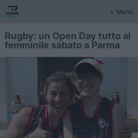
↓
Menu
Rugby: un Open Day tutto al
femminile sabato a Parma
Nazionale
Nazionali giovanili
Rugby Sevens
FIR
Internazionale
6 Nazioni
United Rugby Championship