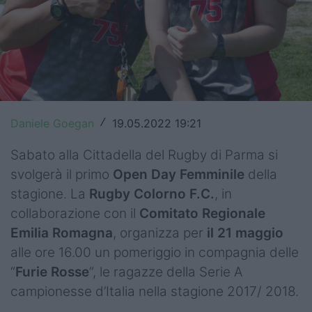
Top14
Premiership
Champions Cup
Challenge Cup
Daniele Goegan
19.05.2022 19:21
/
World Rugby
Sabato alla Cittadella del Rugby di Parma si
Rugby World Cup
svolgerà il primo
Open Day Femminile
della
stagione. La
Rugby Colorno F.C.
, in
Super Rugby
collaborazione con il
Comitato Regionale
Emilia Romagna
, organizza per
il 21 maggio
Rugby in TV
alle ore 16.00 un pomeriggio in compagnia delle
Mercato
“
Furie Rosse
”, le ragazze della Serie A
campionesse d’Italia nella stagione 2017/ 2018.
Serie A Elite