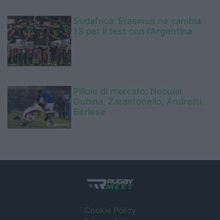
Sudafrica: Erasmus ne cambia
13 per il test con l'Argentina
Pillole di mercato: Neculai,
Oubina, Zarantonello, Andretti,
Berlese
Cookie Policy