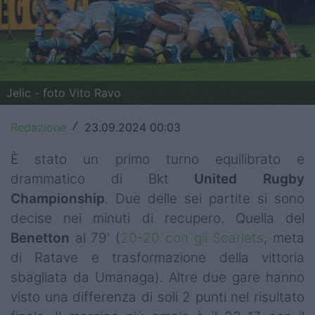
Top14
Premiership
Champions Cup
Jelic - foto Vito Ravo
Challenge Cup
Redazione
23.09.2024 00:03
/
World Rugby
È stato un primo turno equilibrato e
Rugby World Cup
drammatico di Bkt
United Rugby
Championship
. Due delle sei partite si sono
Super Rugby
decise nei minuti di recupero. Quella del
Rugby in TV
Benetton
al 79' (
20-20 con gli Scarlets
, meta
di Ratave e trasformazione della vittoria
Mercato
sbagliata da Umanaga). Altre due gare hanno
visto una differenza di soli 2 punti nel risultato
Serie A Elite