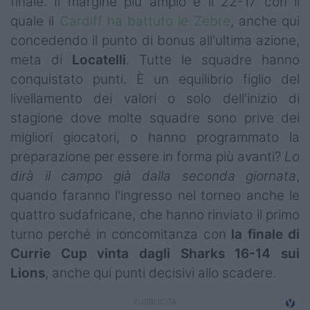
finale. Il margine più ampio è il 22-17 con il
Campionati
quale il
Cardiff ha battuto le Zebre
, anche qui
concedendo il punto di bonus all'ultima azione,
Serie A
meta di
Locatelli
. Tutte le squadre hanno
Serie B
conquistato punti. È un equilibrio figlio del
livellamento dei valori o solo dell'inizio di
Serie C
stagione dove molte squadre sono prive dei
Femminile
migliori giocatori, o hanno programmato la
preparazione per essere in forma più avanti?
Lo
Giovanili
dirà il campo già dalla seconda giornata
,
quando faranno l'ingresso nel torneo anche le
Coppa Italia
quattro sudafricane, che hanno rinviato il primo
Minirugby
turno perché in concomitanza con
la finale di
Currie Cup vinta dagli Sharks 16-14 sui
Eventi
Lions
, anche qui punti decisivi allo scadere.
Top10