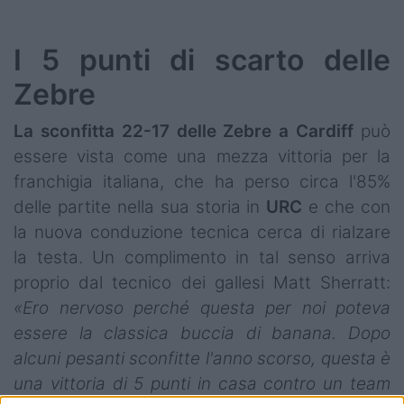
I 5 punti di scarto delle
Zebre
La sconfitta 22-17 delle Zebre a Cardiff
può
essere vista come una mezza vittoria per la
franchigia italiana, che ha perso circa l'85%
delle partite nella sua storia in
URC
e che con
la nuova conduzione tecnica cerca di rialzare
la testa. Un complimento in tal senso arriva
proprio dal tecnico dei gallesi Matt Sherratt:
«Ero nervoso perché questa per noi poteva
essere la classica buccia di banana. Dopo
alcuni pesanti sconfitte l'anno scorso, questa è
una vittoria di 5 punti in casa contro un team