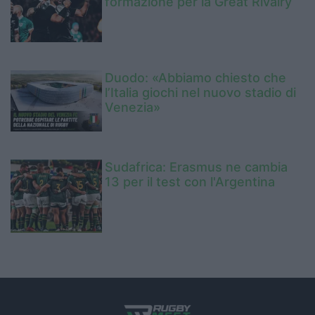
formazione per la Great Rivalry
Duodo: «Abbiamo chiesto che
l’Italia giochi nel nuovo stadio di
Venezia»
Sudafrica: Erasmus ne cambia
13 per il test con l'Argentina