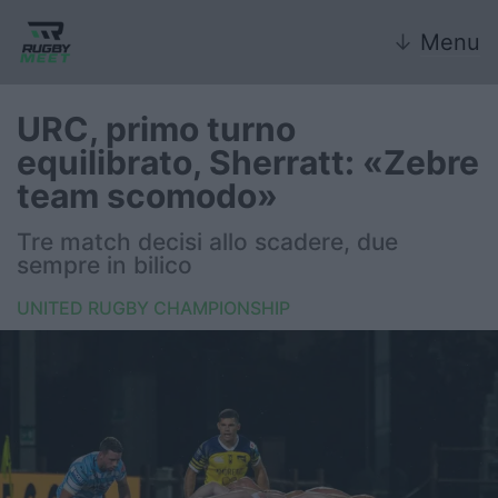
↓
Menu
URC, primo turno
equilibrato, Sherratt: «Zebre
Nazionale
team scomodo»
Nazionali giovanili
Tre match decisi allo scadere, due
sempre in bilico
Rugby Sevens
UNITED RUGBY CHAMPIONSHIP
FIR
Internazionale
6 Nazioni
United Rugby Championship