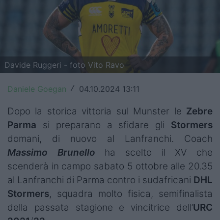
Top14
Premiership
Champions Cup
Davide Ruggeri - foto Vito Ravo
Challenge Cup
Daniele Goegan
04.10.2024 13:11
/
World Rugby
Dopo la storica vittoria sul Munster le
Zebre
Rugby World Cup
Parma
si preparano a sfidare gli
Stormers
domani, di nuovo al Lanfranchi. Coach
Super Rugby
Massimo Brunello
ha scelto il XV che
Rugby in TV
scenderà in campo sabato 5 ottobre alle 20.35
al Lanfranchi di Parma contro i sudafricani
DHL
Mercato
Stormers
, squadra molto fisica, semifinalista
della passata stagione e vincitrice dell’
URC
Serie A Elite