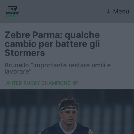
↓
Menu
Zebre Parma: qualche
cambio per battere gli
Nazionale
Stormers
Nazionali giovanili
Brunello "importante restare umili e
lavorare"
Rugby Sevens
UNITED RUGBY CHAMPIONSHIP
FIR
Internazionale
6 Nazioni
United Rugby Championship