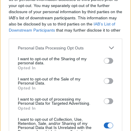
2. Tommaso Di Bartolomeo
your opt-out. You may separately opt-out of the further
1. Danilo Fischetti (Capitano)
disclosure of your personal information by third parties on the
IAB’s list of downstream participants. This information may
A disposizione:
also be disclosed by us to third parties on the
IAB’s List of
16. Luca Bigi
Downstream Participants
that may further disclose it to other
17. Luca Rizzoli
third parties.
18. Juan Pitinari
Personal Data Processing Opt Outs
19. Andrea Zambonin
I want to opt-out of the Sharing of my
20. Giovanni Licata
personal data.
21. Gonzalo Garcia
Opted In
22. Scott Gregory
I want to opt-out of the Sale of my
Personal Data.
23. Giovanni Montemauri
Opted In
ATLETI INDISPONIBILI PER
I want to opt-out of processing my
Personal Data for Targeted Advertising.
INFORTUNIO
Opted In
I want to opt-out of Collection, Use,
Paolo Buonfiglio
Retention, Sale, and/or Sharing of my
Personal Data that Is Unrelated with the
Luca Franceschetto