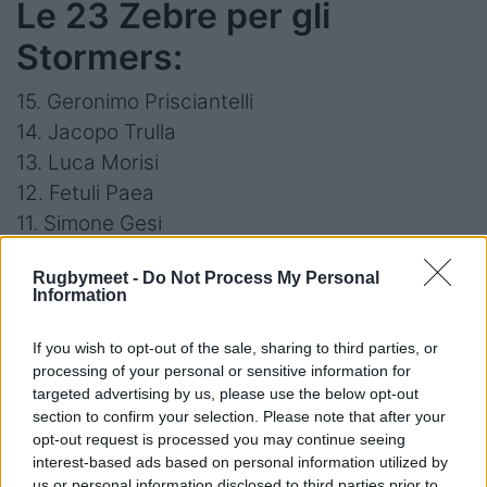
Le 23 Zebre per gli
Stormers:
15. Geronimo Prisciantelli
14. Jacopo Trulla
13. Luca Morisi
12. Fetuli Paea
11. Simone Gesi
10. Giacomo Da Re
Rugbymeet -
Do Not Process My Personal
9. Alessandro Fusco
Information
8. Giacomo Ferrari
7. Samuele Locatelli (Permit Rugby Viadana)
If you wish to opt-out of the sale, sharing to third parties, or
processing of your personal or sensitive information for
6. Davide Ruggeri
targeted advertising by us, please use the below opt-out
5. Leonard Krumov
section to confirm your selection. Please note that after your
4. Matteo Canali
opt-out request is processed you may continue seeing
interest-based ads based on personal information utilized by
3. Matteo Nocera
us or personal information disclosed to third parties prior to