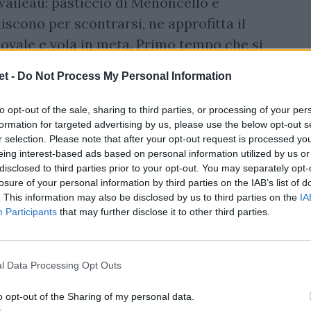
waileau: pasticcio di Menoncello e
iscono per scontrarsi, ne approfitta il
'ovale e vola in meta. Primo tempo che si
t -
Do Not Process My Personal Information
l 52' percussione ottimale, palla rapida
to opt-out of the sale, sharing to third parties, or processing of your per
 che trova il break e vola in meta:
formation for targeted advertising by us, please use the below opt-out s
etton sul pezzo e al 61' trova la seconda
r selection. Please note that after your opt-out request is processed y
eing interest-based ads based on personal information utilized by us or
ul 17 a 7.
disclosed to third parties prior to your opt-out. You may separately opt-
losure of your personal information by third parties on the IAB’s list of
. This information may also be disclosed by us to third parties on the
IA
Participants
that may further disclose it to other third parties.
l Data Processing Opt Outs
o opt-out of the Sharing of my personal data.