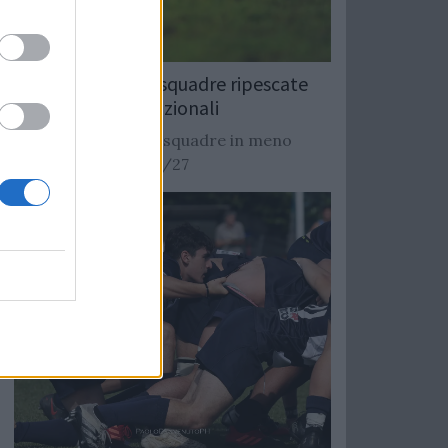
Rugby: Record di squadre ripescate
nei campionati nazionali
Si stimano oltre 20 squadre in meno
dalla stagione 2026/27