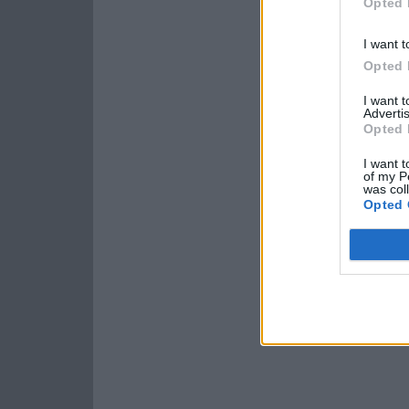
Opted 
I want t
Opted 
I want 
Advertis
Opted 
I want t
of my P
was col
Opted 