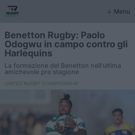
↓
Menu
Benetton Rugby: Paolo
Odogwu in campo contro gli
Nazionale
Harlequins
Nazionali giovanili
La formazione del Benetton nell'ultima
amichevole pre stagione
Rugby Sevens
UNITED RUGBY CHAMPIONSHIP
FIR
Internazionale
6 Nazioni
United Rugby Championship