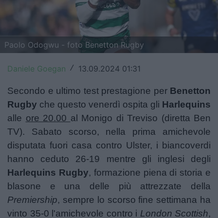
Top14
Premiership
Paolo Odogwu - foto Benetton Rugby
Champions Cup
Daniele Goegan
13.09.2024 01:31
/
Challenge Cup
Secondo e ultimo test prestagione per
Benetton
World Rugby
Rugby
che questo venerdì ospita gli
Harlequins
alle
ore 20.00
al Monigo di Treviso (diretta Ben
Rugby World Cup
TV). Sabato scorso, nella prima amichevole
Super Rugby
disputata fuori casa contro Ulster, i biancoverdi
hanno ceduto 26-19 mentre gli inglesi degli
Rugby in TV
Harlequins Rugby
, formazione piena di storia e
Mercato
blasone e una delle più attrezzate della
Premiership
, sempre
lo scorso fine settimana ha
Serie A Elite
vinto 35-0 l'amichevole contro i
London Scottish
,