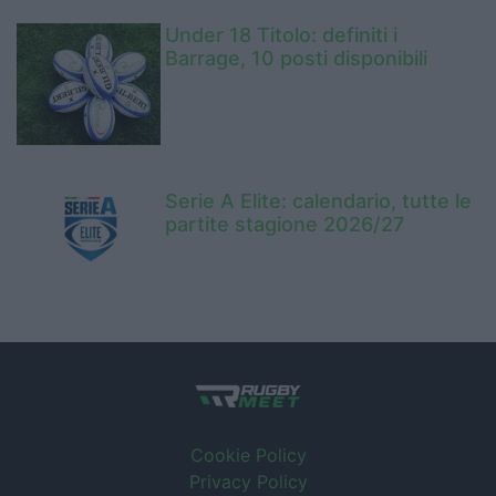
Under 18 Titolo: definiti i
Barrage, 10 posti disponibili
Serie A Elite: calendario, tutte le
partite stagione 2026/27
Cookie Policy
Privacy Policy