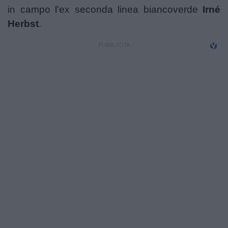
Campionati
in campo
l'ex seconda linea biancoverde
Irné
Herbst
.
Serie A
Serie B
Serie C
Femminile
Giovanili
Coppa Italia
Minirugby
Eventi
Top10