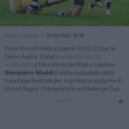
Top14
Premiership
Champions Cup
Daniele Goegan
20.04.2022 15:18
/
Challenge Cup
Primo innesto della stagione 2022/23 per le
Zebre Rugby. Come
preannunciato da
World Rugby
Rugbymeet
il tallonatore del Rugby Viadana
Rugby World Cup
Giampietro Ribaldi
è stato ingaggiato dalla
franchigia federale per la prossima stagione di
Super Rugby
United Rugby Championship e Challenge Cup.
Rugby in TV
Mercato
Serie A Elite