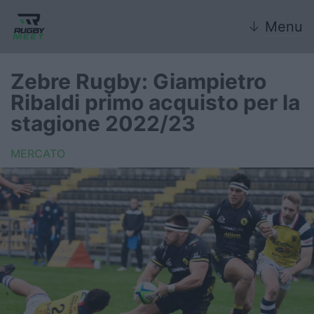
↓
Menu
Zebre Rugby: Giampietro
Ribaldi primo acquisto per la
Nazionale
stagione 2022/23
Nazionali giovanili
MERCATO
Rugby Sevens
FIR
Internazionale
6 Nazioni
United Rugby Championship