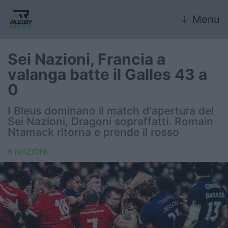
↓
Menu
Sei Nazioni, Francia a
valanga batte il Galles 43 a
Nazionale
0
Nazionali giovanili
I Bleus dominano il match d'apertura del
Sei Nazioni, Dragoni sopraffatti. Romain
Rugby Sevens
Ntamack ritorna e prende il rosso
6 NAZIONI
FIR
Internazionale
6 Nazioni
United Rugby Championship