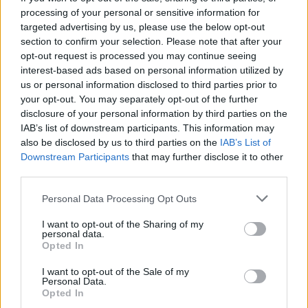
Stade de France, Saint-Denis
processing of your personal or sensitive information for
Kick-off:
21:15 local (20:15 GMT)
targeted advertising by us, please use the below opt-out
Arbitro:
Paul Williams (NZR)
section to confirm your selection. Please note that after your
opt-out request is processed you may continue seeing
Assistenti:
Chris Busby (IRFU), Jordan Way
interest-based ads based on personal information utilized by
(RA)
us or personal information disclosed to third parties prior to
TMO:
Brett Cronan (RA)
your opt-out. You may separately opt-out of the further
disclosure of your personal information by third parties on the
FPRO:
Damon Murphy (RA)
IAB’s list of downstream participants. This information may
also be disclosed by us to third parties on the
IAB’s List of
> Il calendario del 6 Nazioni
Downstream Participants
that may further disclose it to other
2025 <
third parties.
Personal Data Processing Opt Outs
I want to opt-out of the Sharing of my
personal data.
Opted In
I want to opt-out of the Sale of my
Personal Data.
Opted In