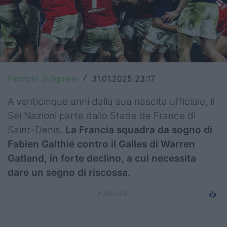
Top14
Premiership
Champions Cup
Fabrizio Sicignano
31.01.2025 23:17
/
Challenge Cup
A venticinque anni dalla sua nascita ufficiale, il
World Rugby
Sei Nazioni parte dallo Stade de France di
Rugby World Cup
Saint-Denis.
La Francia squadra da sogno di
Fabien Galthié contro il Galles di Warren
Super Rugby
Gatland, in forte declino, a cui necessita
Rugby in TV
dare un segno di riscossa.
Mercato
Serie A Elite