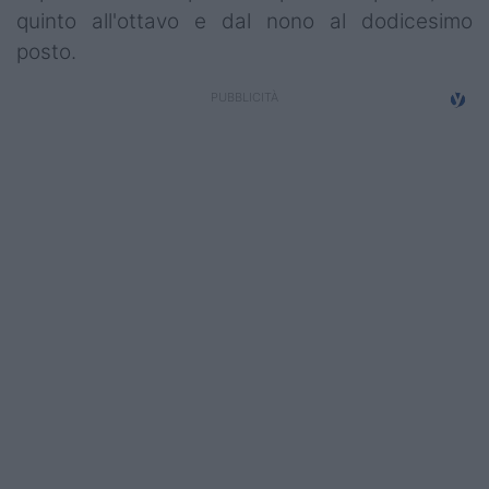
quinto all'ottavo e dal nono al dodicesimo
Campionati
posto.
Serie A
Serie B
Serie C
Femminile
Giovanili
Coppa Italia
Minirugby
Eventi
Top10