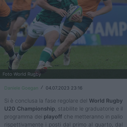
Top14
Premiership
Champions Cup
Challenge Cup
World Rugby
Rugby World Cup
Foto World Rugby
Super Rugby
Daniele Goegan
04.07.2023 23:16
/
Rugby in TV
Si è conclusa la fase regolare del
World Rugby
Mercato
U20 Championship
, stabilite le graduatorie e il
programma dei
playoff
che metteranno in palio
Serie A Elite
rispettivamente i posti dal primo al quarto, dal