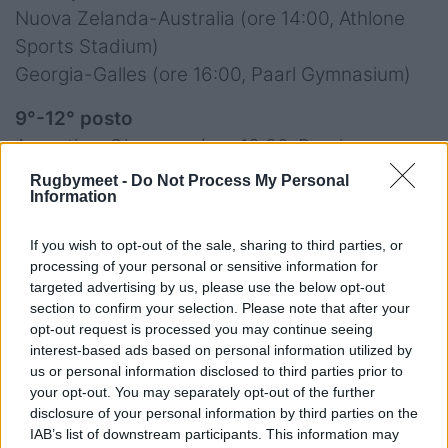
Nuova Zelanda-Australia (ore 14:00, Athlone
Sports Stadium)
Georgia-Galles (ore 16:00, Paarl Gymnasium)
9°-12° posto
Argentina-Giappone (ore 13:30, Paarl
Gymnasium)
Rugbymeet -
Do Not Process My Personal
Information
Italia-Fiji (ore 11:00, Paarl Gymnasium)
If you wish to opt-out of the sale, sharing to third parties, or
processing of your personal or sensitive information for
targeted advertising by us, please use the below opt-out
section to confirm your selection. Please note that after your
opt-out request is processed you may continue seeing
interest-based ads based on personal information utilized by
us or personal information disclosed to third parties prior to
your opt-out. You may separately opt-out of the further
disclosure of your personal information by third parties on the
IAB’s list of downstream participants. This information may