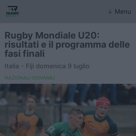
↓
Menu
Rugby Mondiale U20:
risultati e il programma delle
Nazionale
fasi finali
Nazionali giovanili
Italia - Fiji domenica 9 luglio
Rugby Sevens
NAZIONALI GIOVANILI
FIR
Internazionale
6 Nazioni
United Rugby Championship