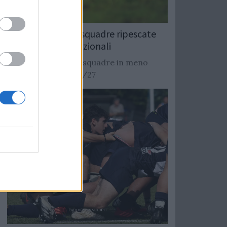
Rugby: Record di squadre ripescate
nei campionati nazionali
Si stimano oltre 20 squadre in meno
dalla stagione 2026/27