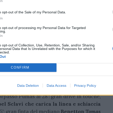
In
o opt-out of the Sale of my Personal Data.
In
to opt-out of processing my Personal Data for Targeted
ing.
In
o opt-out of Collection, Use, Retention, Sale, and/or Sharing
ersonal Data that Is Unrelated with the Purposes for which it
lected.
Out
CONFIRM
lbornoz a Chocoabares, poi Mallìa che
Data Deletion
Data Access
Privacy Policy
as. L'ala vola sulla fascia, scarico su
rpasso Pumas al 28': gran drive in touche,
oel Sclavi che carica la linea e schiaccia
': gran finta del mediano
Benetton
Tomas