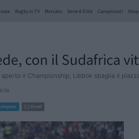
onale
Rugby in TV
Mercato
Serie A Elite
Campionati
Shop
ede, con il Sudafrica vi
erto il Championship, Libbok sbaglia il piazzat
8:56
Telegram
Email