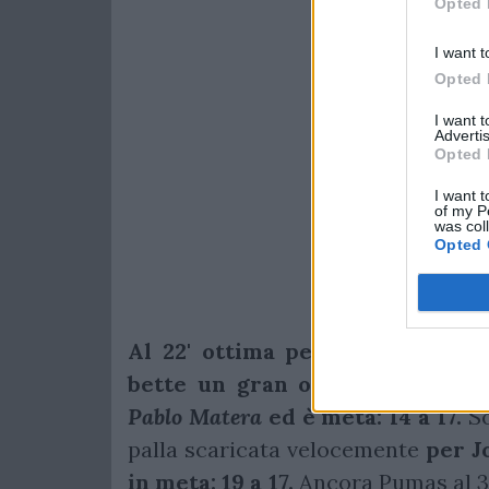
Opted 
I want t
Opted 
I want 
Advertis
Opted 
I want t
of my P
was col
Opted 
Al 22' ottima percussione da A
bette un gran offload per Carrer
Pablo Matera
ed è meta: 14 a 17.
So
palla scaricata velocemente
per J
in meta: 19 a 17.
Ancora Pumas al 35