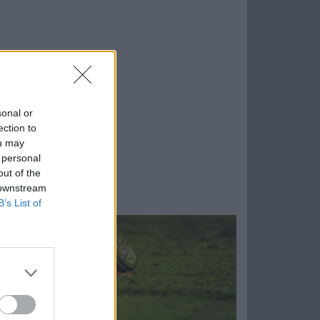
sonal or
ection to
ou may
 personal
out of the
 downstream
B’s List of