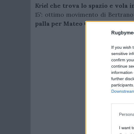
Kriel
che trova lo spazio e vola in
15': ottimo movimento di Bertran
palla per Mateo Carreras che segn
Rugbymee
If you wish 
sensitive in
confirm you
continue se
information 
further disc
participants
Downstream 
Persona
I want t