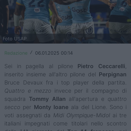
Top14
Premiership
Champions Cup
Foto USAP
Challenge Cup
Redazione
06.01.2025 00:14
/
World Rugby
Sei in pagella al pilone
Pietro
Ceccarelli
,
Rugby World Cup
inserito insieme all'altro pilone del
Perpignan
Bruce Devaux fra i top player della partita.
Super Rugby
Quattro e mezzo
invece per il compagno di
Rugby in TV
squadra
Tommy
Allan
all'apertura e
quattro
secco
per
Monty
Ioane
ala del Lione. Sono i
Mercato
voti assegnati da
Midi Olympique-Midol
ai tre
italiani impegnati come titolari nello scontro
Serie A Elite