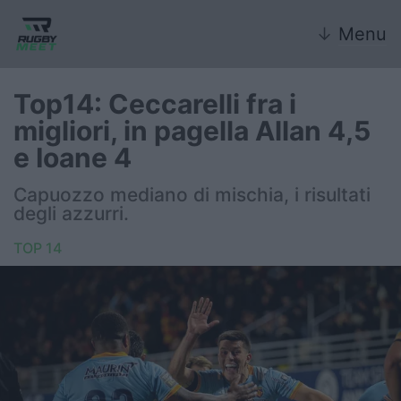
↓
Menu
Top14: Ceccarelli fra i
migliori, in pagella Allan 4,5
Nazionale
e Ioane 4
Nazionali giovanili
Capuozzo mediano di mischia, i risultati
degli azzurri.
Rugby Sevens
TOP 14
FIR
Internazionale
6 Nazioni
United Rugby Championship