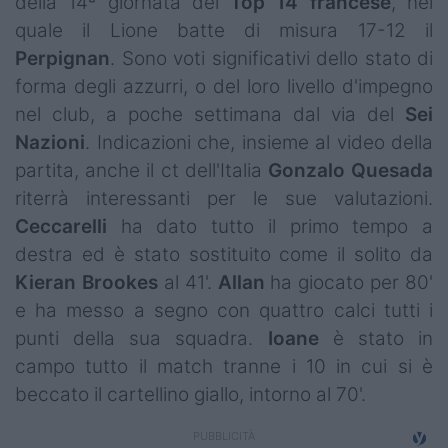
della 14ª giornata del
Top 14 francese
, nel
Campionati
quale il Lione batte di misura 17-12 il
Perpignan
. Sono voti significativi dello stato di
Serie A
forma degli azzurri, o del loro livello d'impegno
Serie B
nel club, a poche settimana dal via del
Sei
Nazioni
. Indicazioni che, insieme al video della
Serie C
partita, anche il ct dell'Italia
Gonzalo
Quesada
Femminile
riterrà interessanti per le sue valutazioni.
Ceccarelli
ha dato tutto il primo tempo a
Giovanili
destra ed è stato sostituito come il solito da
Kieran
Brookes
al 41'.
Allan
ha giocato per 80'
Coppa Italia
e ha messo a segno con quattro calci tutti i
Minirugby
punti della sua squadra.
Ioane
è stato in
campo tutto il match tranne i 10 in cui si è
Eventi
beccato il cartellino giallo, intorno al 70'.
Top10