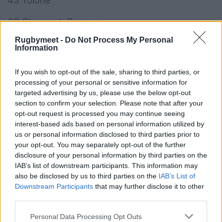
43 Tolone
38 Clermont, Bayonne
Rugbymeet -
Do Not Process My Personal
36 La Rochelle
Information
34 Montpellier
If you wish to opt-out of the sale, sharing to third parties, or
processing of your personal or sensitive information for
31 Castres
targeted advertising by us, please use the below opt-out
section to confirm your selection. Please note that after your
26 Racing, Lione
opt-out request is processed you may continue seeing
interest-based ads based on personal information utilized by
25 Pau
us or personal information disclosed to third parties prior to
your opt-out. You may separately opt-out of the further
24 Perpignan
disclosure of your personal information by third parties on the
IAB’s list of downstream participants. This information may
23 Stade Ffancais
also be disclosed by us to third parties on the
IAB’s List of
Downstream Participants
that may further disclose it to other
16 Vannes
third parties.
Personal Data Processing Opt Outs