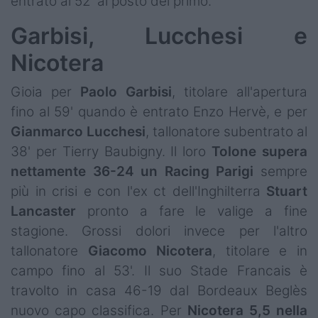
entrato al 52' al posto del primo.
Garbisi, Lucchesi e
Nicotera
Gioia per
Paolo
Garbisi
, titolare all'apertura
fino al 59' quando è entrato Enzo Hervè, e per
Gianmarco
Lucchesi
, tallonatore subentrato al
38' per Tierry Baubigny. Il loro
Tolone supera
nettamente 36-24 un Racing Parigi
sempre
più in crisi e con l'ex ct dell'Inghilterra
Stuart
Lancaster
pronto a fare le valige a fine
stagione. Grossi dolori invece per l'altro
tallonatore
Giacomo
Nicotera
, titolare e in
campo fino al 53'. Il suo Stade Francais è
travolto in casa 46-19 dal Bordeaux Beglès
nuovo capo classifica. Per
Nicotera 5,5 nella