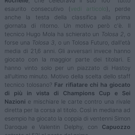
Rochelle
, che celebrava il suo 100° tutto
esaurito consecutivo (
vedi articolo
), perde
anche la testa della classifica alla prima
giornata di ritorno. Un motivo però c'è. Il
tecnico Hugo Mola ha schierato un
Tolosa 2
, o
forse una
Tolosa 3
, o un Tolosa Futuro, dall'età
media di 21,6 anni. Gli avversari invece hanno
giocato con la maggior parte dei titolari. E
hanno vinto solo per un piazzato di Hastoy
all'ultimo minuto. Motivo della scelta dello staff
tecnico tolosano?
Far rifiatare chi ha giocato
di più in vista di
Champions Cup e Sei
Nazioni
e mischiare le carte contro una rivale
diretta per la corsa al titolo. Così in mediana ad
esempio ha giocato la coppia di ventenni Simon
Daroque e Valentin Delphy, con
Capuozzo