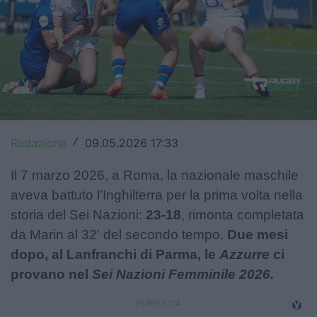
Top14
Premiership
Champions Cup
Challenge Cup
World Rugby
Redazione
09.05.2026 17:33
/
Rugby World Cup
Il 7 marzo 2026, a Roma, la nazionale maschile
aveva battuto l'Inghilterra per la prima volta nella
Super Rugby
storia del Sei Nazioni:
23-18
, rimonta completata
da Marin al 32' del secondo tempo.
Due mesi
Rugby in TV
dopo, al Lanfranchi di Parma, le
Azzurre
ci
Mercato
provano nel
Sei Nazioni Femminile 2026.
Serie A Elite