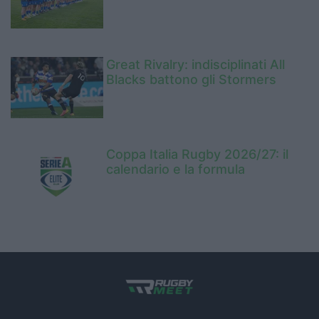
Great Rivalry: indisciplinati All
Blacks battono gli Stormers
Coppa Italia Rugby 2026/27: il
calendario e la formula