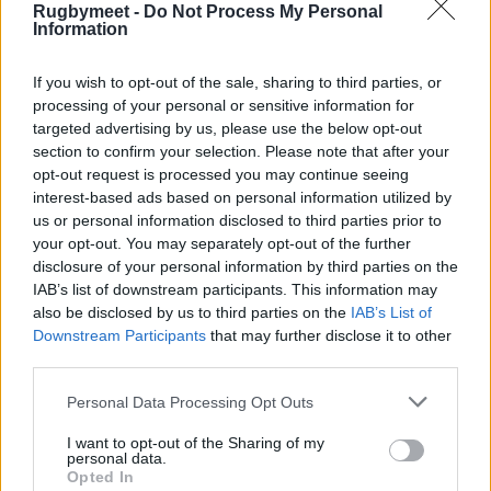
Italia – Inghilterra 33-61
Rugbymeet -
Do Not Process My Personal
Information
(19-40)
If you wish to opt-out of the sale, sharing to third parties, or
Tabellino:
3’ meta Packer, tr. Harrison (0-7); 8’
processing of your personal or sensitive information for
targeted advertising by us, please use the below opt-out
meta Cokayne, tr. Harrison (0-14); 11’ meta
section to confirm your selection. Please note that after your
Rowland, tr. Harrison (0-21); 13’ meta Venner (0-
opt-out request is processed you may continue seeing
26); 17’ meta Vecchini (5-26); 19’ meta Cokayne,
interest-based ads based on personal information utilized by
us or personal information disclosed to third parties prior to
tr. Harrison (5-33), 27’ meta tecnica (12-33); 31’
your opt-out. You may separately opt-out of the further
meta Packer, tr. Harrison (12-40); 34’ meta
disclosure of your personal information by third parties on the
Ranuccini, tr. Sillari (19-40); 47’ meta Burton, tr.
IAB’s list of downstream participants. This information may
also be disclosed by us to third parties on the
IAB’s List of
Harrison (19-47); 51’ meta Packer, tr. Harrison
Downstream Participants
that may further disclose it to other
(19-54); 55’ meta Sgorbini, tr. Sillari (26-54); 59’
third parties.
meta Packer, tr. Harrison (26-61); 79’ meta
Personal Data Processing Opt Outs
Sgorbini, tr. Sillari (33-61)
I want to opt-out of the Sharing of my
personal data.
Italia
: 15 Vittoria Ostuni Minuzzi, 14 Aura Muzzo,
Opted In