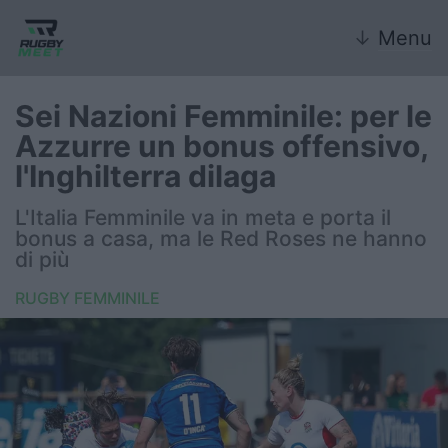
↓
Menu
Sei Nazioni Femminile: per le
Azzurre un bonus offensivo,
Nazionale
l'Inghilterra dilaga
Nazionali giovanili
L'Italia Femminile va in meta e porta il
bonus a casa, ma le Red Roses ne hanno
Rugby Sevens
di più
RUGBY FEMMINILE
FIR
Internazionale
6 Nazioni
United Rugby Championship