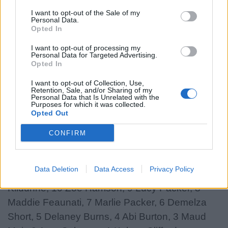
13 Michela Sillari, 12 Sara Mannini, 11 Alyssa
I want to opt-out of the Sale of my
D’Incà, 10 Veronica Madia, 9 Sofia Stefan, 8
Personal Data.
Elisa Giordano (C), 7 Alissa Ranuccini, 6
Opted In
Beatrice Veronese, 5 Alessandra Frangipani, 4
I want to opt-out of processing my
Personal Data for Targeted Advertising.
Valeria Fedrighi, 3 Vittoria Zanette, 2 Vittoria
Opted In
Vecchini, 1 Silvia Turani
I want to opt-out of Collection, Use,
Retention, Sale, and/or Sharing of my
A disposizione:
16 Chiara Cheli, 17 Gaia Maris,
Personal Data that Is Unrelated with the
Purposes for which it was collected.
18 Gaia Dosi, 19 Giordana Duca, 20 Francesca
Opted Out
Sgorbini, 21 Alia Bitonci, 22 Emma Stevanin, 23
CONFIRM
Francesca Granzotto
Inghilterra
: 15 Emma Sing, 14 Mia Venner, 13
Data Deletion
Data Access
Privacy Policy
Megan Jones (C), 12 Helena Rowland, 11 Ellie
Kildunne, 10 Zoe Harrison, 9 Lucy Packer, 8
Maddie Feaunati, 7 Marlie Packer, 6 Demelza
Short, 5 Delaney Burns, 4 Abi Burton, 3 Maud