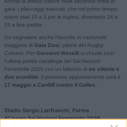
Anche la difesa cresce nella seconda metà di
gara: i placcaggi mancati, che nel primo tempo
erano stati 15 a 3 per le inglesi, diventano 24 a
15 a fine partita.
Da segnalare anche l’esordio in nazionale
maggiore di
Gaia Dosi
, pilone del Rugby
Colorno. Per
Giovanni Roselli
si chiude così
l’ultima partita casalinga del Sei Nazioni
Femminile 2026 con un bilancio di
tre vittorie e
due sconfitte
. Il prossimo appuntamento sarà il
17 maggio a Cardiff contro il Galles
.
Stadio Sergio Lanfranchi, Parma
4° turno Sei Nazioni Femminile 2026