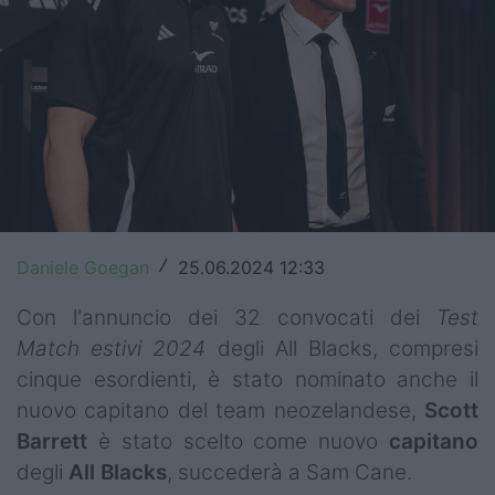
Top14
Premiership
Champions Cup
Challenge Cup
World Rugby
Daniele Goegan
25.06.2024 12:33
/
Rugby World Cup
Con l'annuncio dei 32 convocati dei
Test
Super Rugby
Match estivi 2024
degli All Blacks, compresi
Rugby in TV
cinque esordienti, è stato nominato anche il
nuovo capitano del team neozelandese,
Scott
Mercato
Barrett
è stato scelto come nuovo
capitano
Serie A Elite
degli
All Blacks
, succederà a Sam Cane.