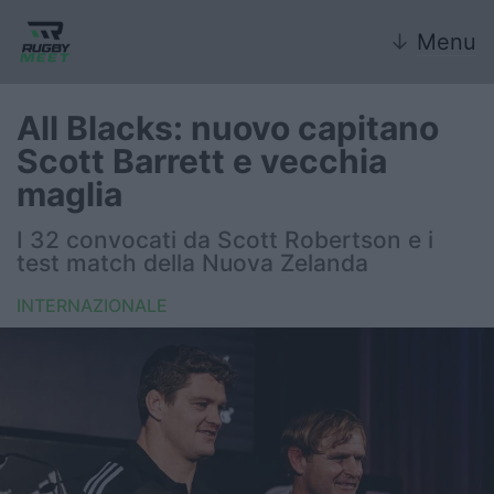
↓
Menu
All Blacks: nuovo capitano
Scott Barrett e vecchia
Nazionale
maglia
Nazionali giovanili
I 32 convocati da Scott Robertson e i
test match della Nuova Zelanda
Rugby Sevens
INTERNAZIONALE
FIR
Internazionale
6 Nazioni
United Rugby Championship