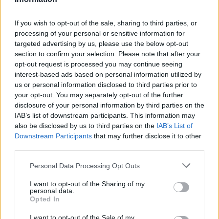
Dalton Papali’i (26 / Blues / Counties Manukau
/ 32)
If you wish to opt-out of the sale, sharing to third parties, or
processing of your personal or sensitive information for
Ardie Savea (30 / Hurricanes / Wellington / 81)
targeted advertising by us, please use the below opt-out
(Vice Captain)
section to confirm your selection. Please note that after your
Wallace Sititi* (21 / Chiefs / North Harbour / 0)
opt-out request is processed you may continue seeing
interest-based ads based on personal information utilized by
Trequarti (14)
us or personal information disclosed to third parties prior to
your opt-out. You may separately opt-out of the further
disclosure of your personal information by third parties on the
Mediani
IAB’s list of downstream participants. This information may
Finlay Christie (28 / Blues / Tasman / 21)
also be disclosed by us to third parties on the
IAB’s List of
TJ Perenara (32 / Hurricanes / Wellington / 80)
Downstream Participants
that may further disclose it to other
third parties.
Cortez Ratima* (23 / Chiefs / Waikato / 0)
Personal Data Processing Opt Outs
Aperture
I want to opt-out of the Sharing of my
Beauden Barrett (33 / Blues / Taranaki / 123)
personal data.
Opted In
Damian McKenzie (29 / Chiefs / Waikato / 47)
I want to opt-out of the Sale of my