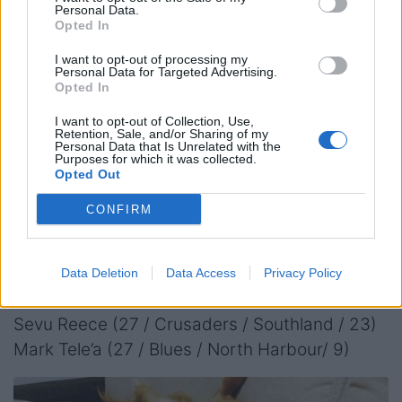
Personal Data.
Centri
Opted In
Jordie Barrett (27 / Hurricanes / Taranaki / 57)
I want to opt-out of processing my
(Vice Captain)
Personal Data for Targeted Advertising.
Opted In
Rieko Ioane (27 / Blues / Auckland / 67)
Anton Lienert-Brown (29 / Chiefs / Waikato /
I want to opt-out of Collection, Use,
Retention, Sale, and/or Sharing of my
70)
Personal Data that Is Unrelated with the
Purposes for which it was collected.
Billy Proctor* (25 / Hurricanes / Wellington / 0)
Opted Out
CONFIRM
Ali/estremi
Caleb Clarke (25 / Blues / Auckland / 20)
Emoni Narawa (24 / Chiefs / Bay of Plenty / 1)
Data Deletion
Data Access
Privacy Policy
Stephen Perofeta (27 / Blues / Taranaki / 3)
Sevu Reece (27 / Crusaders / Southland / 23)
Mark Tele’a (27 / Blues / North Harbour/ 9)