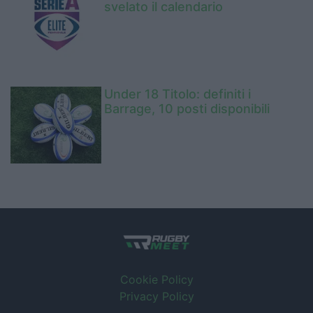
svelato il calendario
Under 18 Titolo: definiti i
Barrage, 10 posti disponibili
Cookie Policy
Privacy Policy