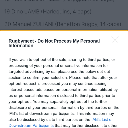
19 Dino LAMB (Harlequins, 4 caps)
20 Manuel ZULIANI (Benetton Rugby, 14 caps)
21 Giovanni PETTINELLI (Benetton Rugby, 14
Rugbymeet -
Do Not Process My Personal
caps)
Information
22 Alessandro FUSCO (Zebre Parma, 15 caps)
If you wish to opt-out of the sale, sharing to third parties, or
processing of your personal or sensitive information for
23 Paolo ODOGWU (Benetton Rugby, 4 caps)
targeted advertising by us, please use the below opt-out
section to confirm your selection. Please note that after your
opt-out request is processed you may continue seeing
interest-based ads based on personal information utilized by
us or personal information disclosed to third parties prior to
>
La programmazione delle dirette TV della
your opt-out. You may separately opt-out of the further
Rugby World Cup 2023
<
disclosure of your personal information by third parties on the
IAB’s list of downstream participants. This information may
also be disclosed by us to third parties on the
IAB’s List of
Downstream Participants
that may further disclose it to other