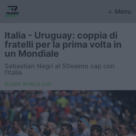
↓
Menu
Italia - Uruguay: coppia di
fratelli per la prima volta in
Nazionale
un Mondiale
Nazionali giovanili
Sebastian Negri al 50esimo cap con
l’Italia
Rugby Sevens
RUGBY WORLD CUP
FIR
Internazionale
6 Nazioni
United Rugby Championship