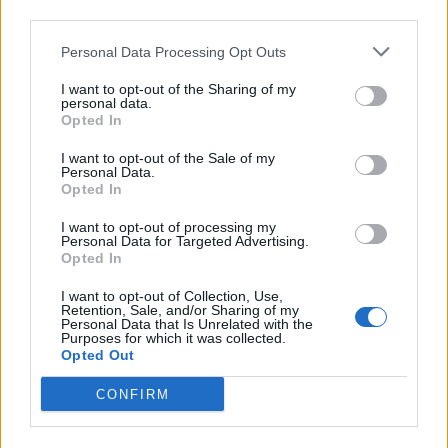
third parties.
Questo il calendario delle partite dell’Italia
nel girone della RWC 2023:
Personal Data Processing Opt Outs
09.09 Italia v Namibia 52-8, Saint-Etienne
I want to opt-out of the Sharing of my
personal data.
Opted In
20.09 Italia v Uruguay, Nizza ore 17.45
I want to opt-out of the Sale of my
Personal Data.
29.09 Nuova Zelanda v Italia, Lione ore 21
Opted In
06.10 Francia v Italia, Lione ore 21
I want to opt-out of processing my
Personal Data for Targeted Advertising.
Opted In
I want to opt-out of Collection, Use,
>
Rugby World Cup 2023: squadre, gironi,
Retention, Sale, and/or Sharing of my
Personal Data that Is Unrelated with the
orari e stadi del Mondiale di Rugby
<
Purposes for which it was collected.
Opted Out
CONFIRM