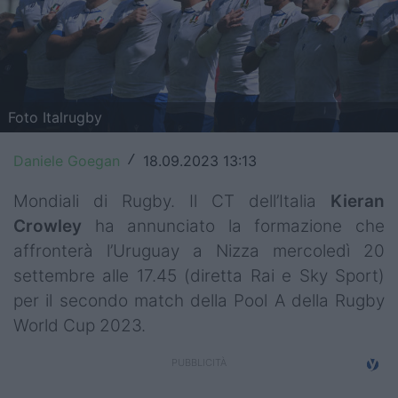
Top14
Premiership
Champions Cup
Foto Italrugby
Challenge Cup
Daniele Goegan
18.09.2023 13:13
/
World Rugby
Mondiali di Rugby. Il CT dell’Italia
Kieran
Rugby World Cup
Crowley
ha annunciato la formazione che
affronterà l’Uruguay a Nizza mercoledì 20
Super Rugby
settembre alle 17.45 (diretta Rai e Sky Sport)
Rugby in TV
per il secondo match della Pool A della Rugby
World Cup 2023.
Mercato
Serie A Elite