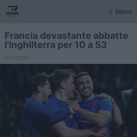
↓
Menu
Francia devastante abbatte
l'Inghilterra per 10 a 53
Nazionale
6 NAZIONI
Nazionali giovanili
Rugby Sevens
FIR
Internazionale
6 Nazioni
United Rugby Championship