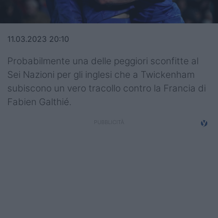
Top14
Premiership
11.03.2023 20:10
Champions Cup
Probabilmente una delle peggiori sconfitte al
Sei Nazioni per gli inglesi che a Twickenham
Challenge Cup
subiscono un vero tracollo contro la Francia di
World Rugby
Fabien Galthié.
Rugby World Cup
Super Rugby
Rugby in TV
Mercato
Serie A Elite