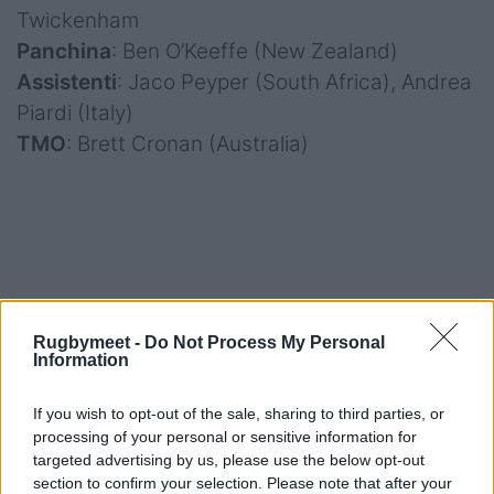
Twickenham
Panchina
: Ben O’Keeffe (New Zealand)
Assistenti
: Jaco Peyper (South Africa), Andrea
Piardi (Italy)
TMO
: Brett Cronan (Australia)
Foto Twitter @SixNations
Rugbymeet -
Do Not Process My Personal
Information
If you wish to opt-out of the sale, sharing to third parties, or
processing of your personal or sensitive information for
targeted advertising by us, please use the below opt-out
section to confirm your selection. Please note that after your