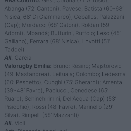
HBS Colorno:
Gesi; Corona (71’ Artusio);
Abanga (72’ Cantoni), Pavese; Batista (60-68’
Nisica; 68’ Di Giammarco); Ceballos, Palazzani
(Cap); Mordacci (68’ Ostoni), Roldan (59’
Adorni), Mbandà; Butturini, Ruffolo; Leso (45’
Galliano), Ferrara (68’ Nisica), Lovotti (51’
Taddei)
All.
Garcia
Valorugby Emilia:
Bruno; Resino; Majstorovic
(49’ Mastandrea), Leituala; Colombo; Ledesma
(60’ Pescetto), Cuoghi (75’ Gherardi); Amenta
(39’-48’ Favre), Paolucci, Cenedese (65’
Ruaro); Schinchirimini, Dell’Acqua (Cap) (53’
Pisicchio); Rossi (48’ Favre), Marinello (29’
Silva), Rimpelli (58’ Mazzanti)
All.
Violi