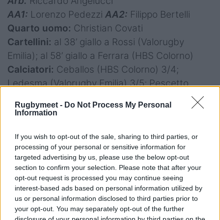
Arb.
Riccardo Angelucci
AA1:
Lorenzo Pedezzi
AA2:
Filippo Bertelli
Quarto uomo:
Christian Covati
Cartellini:
al 38’ giallo a Rossi (Valorugby
Emilia); al 58’ giallo a Ferrara (HBS Colorno)
Calciatori:
Ceballos (HBS Colorno) 3/4;
Ledesma (Valorugby Emilia) 3/5; Pescetto
(Valorugby Emilia) 1/2
Rugbymeet -
Do Not Process My Personal
Note:
Giornata soleggiata (21°), vento 11 Km/h
Information
da est a ovest. Campo in buone condizioni,
If you wish to opt-out of the sale, sharing to third parties, or
erba seminata a macchia di leopardo. 800
processing of your personal or sensitive information for
spettatori.
targeted advertising by us, please use the below opt-out
section to confirm your selection. Please note that after your
Punti conquistati in classifica:
HBS Colorno 1;
opt-out request is processed you may continue seeing
Valorugby Emilia 5
interest-based ads based on personal information utilized by
us or personal information disclosed to third parties prior to
your opt-out. You may separately opt-out of the further
disclosure of your personal information by third parties on the