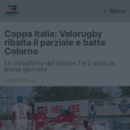
↓
Menu
Coppa Italia: Valorugby
ribalta il parziale e batte
Nazionale
Colorno
Nazionali giovanili
Le classifiche del Girone 1 e 2 dopo la
prima giornata
Rugby Sevens
COPPA ITALIA
FIR
Internazionale
6 Nazioni
United Rugby Championship