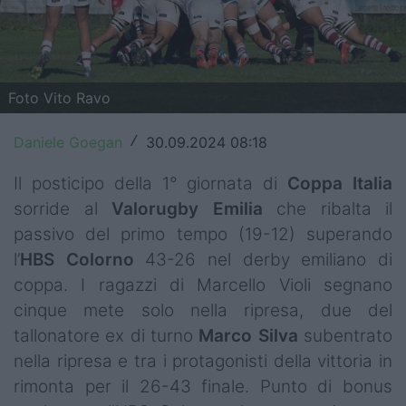
Top14
Premiership
Foto Vito Ravo
Champions Cup
Daniele Goegan
30.09.2024 08:18
/
Challenge Cup
Il posticipo della 1° giornata di
Coppa Italia
World Rugby
sorride al
Valorugby
Emilia
che ribalta il
Rugby World Cup
passivo del primo tempo (19-12) superando
l’
HBS Colorno
43-26 nel derby emiliano di
Super Rugby
coppa. I ragazzi di Marcello Violi segnano
Rugby in TV
cinque mete solo nella ripresa, due del
tallonatore ex di turno
Marco
Silva
subentrato
Mercato
nella ripresa e tra i protagonisti della vittoria in
Serie A Elite
rimonta per il 26-43 finale. Punto di bonus