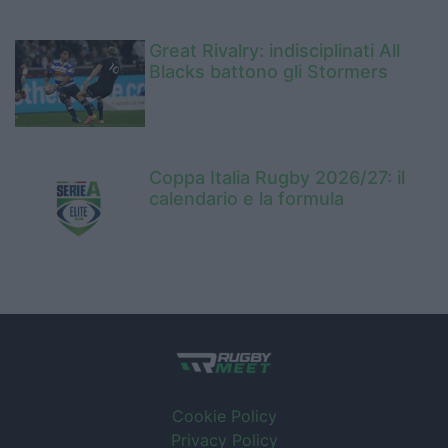
Great Rivalry: indisciplinati All
Blacks battono gli Stormers
Coppa Italia Rugby 2026/27: il
calendario e la formula
Cookie Policy
Privacy Policy