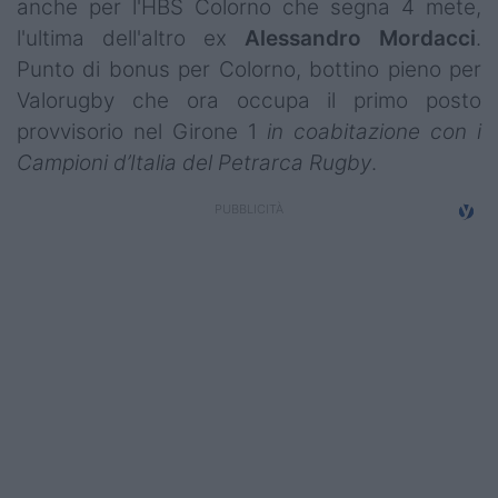
anche per l'HBS Colorno che segna 4 mete,
Campionati
l'ultima dell'altro ex
Alessandro
Mordacci
.
Punto di bonus per Colorno, bottino pieno per
Serie A
Valorugby che ora occupa il primo posto
Serie B
provvisorio nel Girone 1
in coabitazione con i
Campioni d’Italia del Petrarca Rugby
.
Serie C
Femminile
Giovanili
Coppa Italia
Minirugby
Eventi
Top10