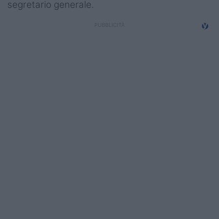
segretario generale.
Campionati
Serie A
Serie B
Serie C
Femminile
Giovanili
Coppa Italia
Minirugby
Eventi
Top10