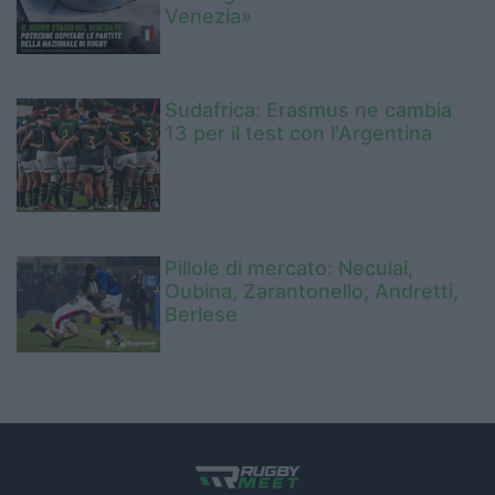
Venezia»
Sudafrica: Erasmus ne cambia
13 per il test con l'Argentina
Pillole di mercato: Neculai,
Oubina, Zarantonello, Andretti,
Berlese