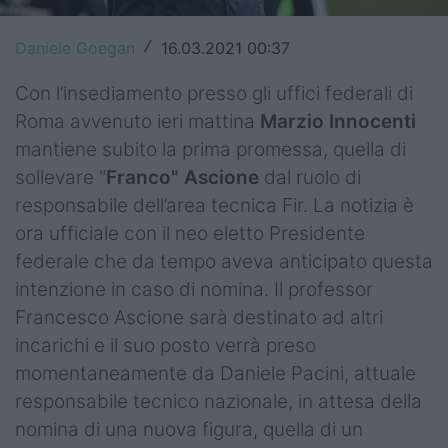
Top14
Daniele Goegan
16.03.2021 00:37
/
Premiership
Con l’insediamento presso gli uffici federali di
Champions Cup
Roma avvenuto ieri mattina
Marzio Innocenti
mantiene subito la prima promessa, quella di
Challenge Cup
sollevare "
Franco" Ascione
dal ruolo di
World Rugby
responsabile dell’area tecnica Fir. La notizia è
ora ufficiale con il neo eletto Presidente
Rugby World Cup
federale che da tempo aveva anticipato questa
intenzione in caso di nomina. Il professor
Super Rugby
Francesco Ascione sarà destinato ad altri
Rugby in TV
incarichi e il suo posto verrà preso
momentaneamente da Daniele Pacini, attuale
Mercato
responsabile tecnico nazionale, in attesa della
Serie A Elite
nomina di una nuova figura, quella di un