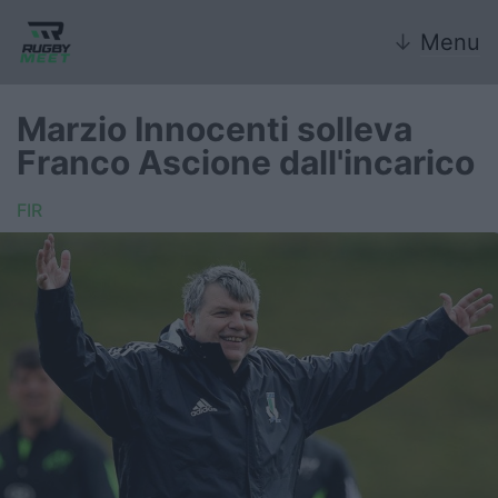
↓
Menu
Marzio Innocenti solleva
Franco Ascione dall'incarico
Nazionale
FIR
Nazionali giovanili
Rugby Sevens
FIR
Internazionale
6 Nazioni
United Rugby Championship