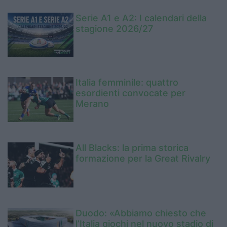
Serie A1 e A2: I calendari della
stagione 2026/27
Italia femminile: quattro
esordienti convocate per
Merano
All Blacks: la prima storica
formazione per la Great Rivalry
Duodo: «Abbiamo chiesto che
l’Italia giochi nel nuovo stadio di