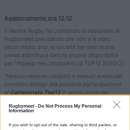
Aggiornamento ore 12:12
Il Verona Rugby ha contattato la redazione di
Rugbymeet precisando che non vi è stato
alcun rifiuto, anzi, la società nei mesi scorsi
aveva addirittura dato la propria disponibilità
per l'impiego nel campioanto di TOP12 2020/21.
"Nessun recente contatto e nessun eventuale
correlato diniego alla possibile partecipazione
al
Campionato Top12
in sostituzione del
Rugby San Donà.
Rugbymeet -
Do Not Process My Personal
Information
La società
Verona Rugby
vuole confermare,
nel contempo, la propria disponibilità, come
If you wish to opt-out of the sale, sharing to third parties, or
espressa agli organi federali mesi fa, di