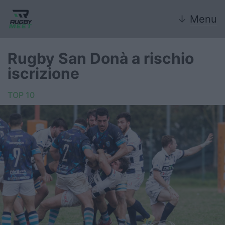
↓
Menu
Rugby San Donà a rischio
iscrizione
Nazionale
TOP 10
Nazionali giovanili
Rugby Sevens
FIR
Internazionale
6 Nazioni
United Rugby Championship