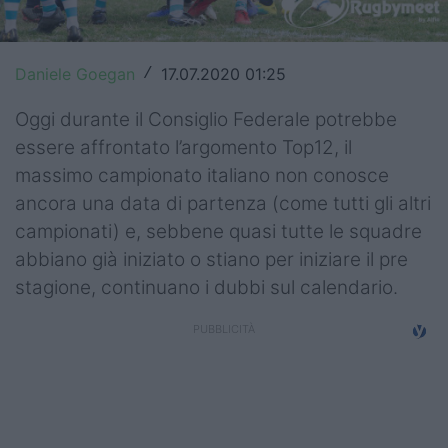
Top14
Premiership
Daniele Goegan
17.07.2020 01:25
/
Champions Cup
Oggi durante il Consiglio Federale potrebbe
essere affrontato l’argomento Top12, il
Challenge Cup
massimo campionato italiano non conosce
World Rugby
ancora una data di partenza (come tutti gli altri
campionati) e, sebbene quasi tutte le squadre
Rugby World Cup
abbiano già iniziato o stiano per iniziare il pre
stagione, continuano i dubbi sul calendario.
Super Rugby
Rugby in TV
Mercato
Serie A Elite