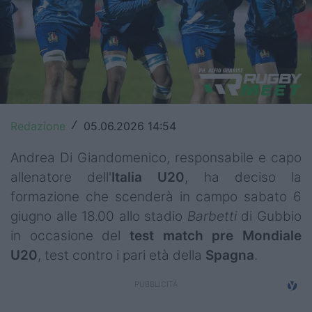
Top14
Premiership
Champions Cup
Challenge Cup
Redazione
05.06.2026 14:54
/
World Rugby
Andrea Di Giandomenico, responsabile e capo
Rugby World Cup
allenatore dell'
Italia U20
, ha deciso la
formazione che scenderà in campo sabato 6
Super Rugby
giugno alle 18.00 allo stadio
Barbetti
di Gubbio
Rugby in TV
in occasione del
test match pre Mondiale
U20
, test contro i pari età della
Spagna
.
Mercato
Serie A Elite