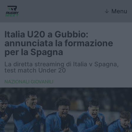
↓
Menu
Italia U20 a Gubbio:
annunciata la formazione
Nazionale
per la Spagna
Nazionali giovanili
La diretta streaming di Italia v Spagna,
test match Under 20
Rugby Sevens
NAZIONALI GIOVANILI
FIR
Internazionale
6 Nazioni
United Rugby Championship