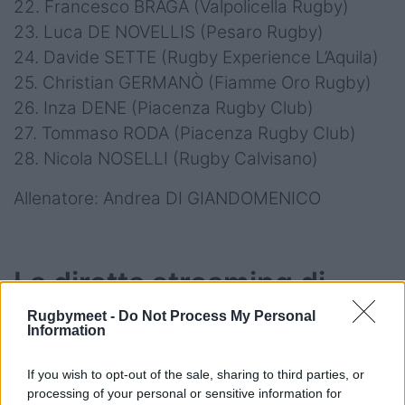
22. Francesco BRAGA (Valpolicella Rugby)
23. Luca DE NOVELLIS (Pesaro Rugby)
24. Davide SETTE (Rugby Experience L’Aquila)
25. Christian GERMANÒ (Fiamme Oro Rugby)
26. Inza DENE (Piacenza Rugby Club)
27. Tommaso RODA (Piacenza Rugby Club)
28. Nicola NOSELLI (Rugby Calvisano)
Allenatore: Andrea DI GIANDOMENICO
La diretta streaming di
Italia U20 v Spagna U20
Rugbymeet -
Do Not Process My Personal
Information
If you wish to opt-out of the sale, sharing to third parties, or
processing of your personal or sensitive information for