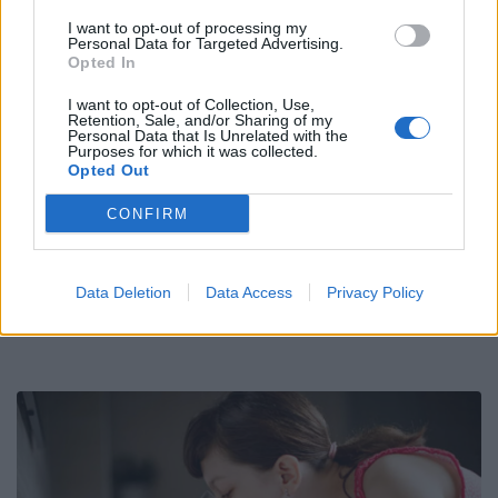
materiale per il rugby ad ogni
I want to opt-out of processing my
Personal Data for Targeted Advertising.
livello
Opted In
I want to opt-out of Collection, Use,
Retention, Sale, and/or Sharing of my
Personal Data that Is Unrelated with the
Purposes for which it was collected.
Opted Out
CONFIRM
Data Deletion
Data Access
Privacy Policy
Visita il nostro shop online!