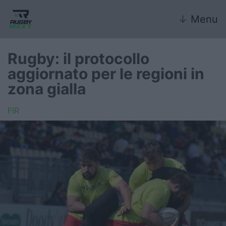
↓
Menu
Rugby: il protocollo
aggiornato per le regioni in
Nazionale
zona gialla
Nazionali giovanili
FIR
Rugby Sevens
FIR
Internazionale
6 Nazioni
United Rugby Championship