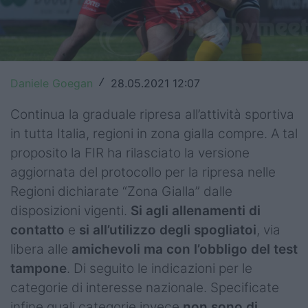
Top14
Premiership
Champions Cup
Daniele Goegan
28.05.2021 12:07
/
Challenge Cup
Continua la graduale ripresa all’attività sportiva
in tutta Italia, regioni in zona gialla compre. A tal
World Rugby
proposito la FIR ha rilasciato la versione
Rugby World Cup
aggiornata del protocollo per la ripresa nelle
Regioni dichiarate “Zona Gialla” dalle
Super Rugby
disposizioni vigenti.
Si agli allenamenti di
contatto
e
si all’utilizzo degli spogliatoi
, via
Rugby in TV
libera alle
amichevoli ma con l’obbligo del test
Mercato
tampone
. Di seguito le indicazioni per le
categorie di interesse nazionale. Specificate
Serie A Elite
infine quali categorie invece
non sono di