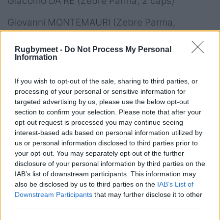
Giacomo DA RE (Zebre Parma, 2 caps)
Giovanni MONTEMAURI (Zebre Parma,
esordiente)
Rugbymeet -
Do Not Process My Personal
Centri
Information
Giulio BERTACCINI (Valorugby Emilia, 1 cap)
If you wish to opt-out of the sale, sharing to third parties, or
processing of your personal or sensitive information for
Leonardo MARIN (Benetton Rugby, 14 caps)
targeted advertising by us, please use the below opt-out
section to confirm your selection. Please note that after your
Tommaso MENONCELLO (Benetton Rugby, 28
opt-out request is processed you may continue seeing
interest-based ads based on personal information utilized by
caps)
us or personal information disclosed to third parties prior to
your opt-out. You may separately opt-out of the further
Federico MORI (Bayonne, 17 caps)
disclosure of your personal information by third parties on the
IAB’s list of downstream participants. This information may
Marco ZANON (Benetton Rugby, 17 caps)
also be disclosed by us to third parties on the
IAB’s List of
Downstream Participants
that may further disclose it to other
Ali/Estremi
third parties.