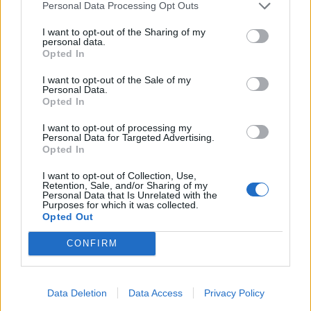
Mirko BELLONI (FEMI-CZ Rugby Rovigo Delta,
Personal Data Processing Opt Outs
esordiente)
I want to opt-out of the Sharing of my
personal data.
Simone GESI (Zebre Parma, 3 caps)
Opted In
I want to opt-out of the Sale of my
Louis LYNAGH (Benetton Rugby, 5 caps)
Personal Data.
Opted In
Paolo ODOGWU (Benetton Rugby, 6 caps)
I want to opt-out of processing my
Personal Data for Targeted Advertising.
Jacopo TRULLA (Zebre Parma, 14 caps)
Opted In
I want to opt-out of Collection, Use,
Retention, Sale, and/or Sharing of my
Personal Data that Is Unrelated with the
Purposes for which it was collected.
Opted Out
CONFIRM
Data Deletion
Data Access
Privacy Policy