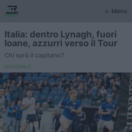
↓
Menu
Italia: dentro Lynagh, fuori
Ioane, azzurri verso il Tour
Nazionale
Chi sarà il capitano?
Nazionali giovanili
NAZIONALE
Rugby Sevens
FIR
Internazionale
6 Nazioni
United Rugby Championship