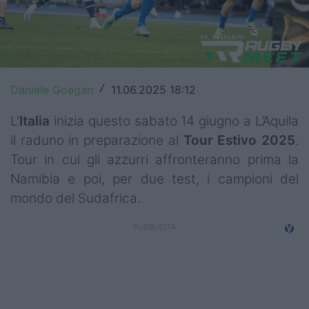
Top14
Premiership
Champions Cup
Daniele Goegan
11.06.2025 18:12
/
Challenge Cup
L'
Italia
inizia questo sabato 14 giugno a L’Aquila
World Rugby
il raduno in preparazione al
Tour
Estivo
2025
.
Tour in cui gli azzurri affronteranno prima la
Rugby World Cup
Namibia e poi, per due test, i campioni del
mondo del Sudafrica.
Super Rugby
Rugby in TV
Mercato
Serie A Elite