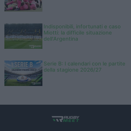
Indisponibili, infortunati e caso
Miotti: la difficile situazione
dell'Argentina
Serie B: I calendari con le partite
della stagione 2026/27