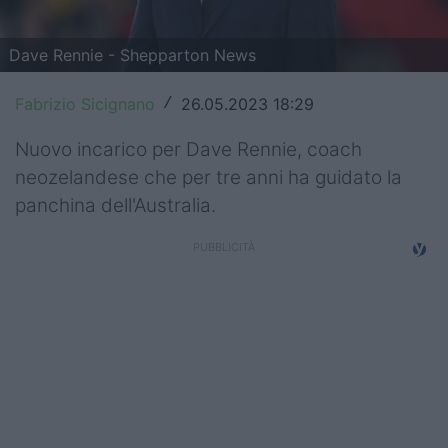
Top14
Dave Rennie - Shepparton News
Premiership
Fabrizio Sicignano
26.05.2023 18:29
/
Champions Cup
Nuovo incarico per Dave Rennie, coach
Challenge Cup
neozelandese che per tre anni ha guidato la
World Rugby
panchina dell'Australia.
Rugby World Cup
Super Rugby
Rugby in TV
Mercato
Serie A Elite