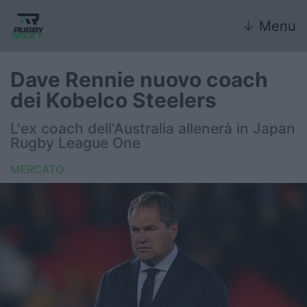
↓
Menu
Dave Rennie nuovo coach
dei Kobelco Steelers
Nazionale
L'ex coach dell'Australia allenerà in Japan
Rugby League One
Nazionali giovanili
MERCATO
Rugby Sevens
FIR
Internazionale
6 Nazioni
United Rugby Championship