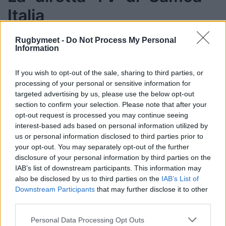
Italia
La partita tra Samoa e Italia sarà trasmessa in
Rugbymeet -
Do Not Process My Personal
Information
diretta su Sky Sport Uno e in streaming su
NOW venerdì 5 luglio alle ore 17.00 locali (6.00
If you wish to opt-out of the sale, sharing to third parties, or
del mattino in Italia).
processing of your personal or sensitive information for
targeted advertising by us, please use the below opt-out
section to confirm your selection. Please note that after your
SAMOA:
opt-out request is processed you may continue seeing
interest-based ads based on personal information utilized by
15 Duncan Pa’ia’au, Toulon, France
us or personal information disclosed to third parties prior to
14 Sebastian Visinia, Counties Manukau, NZ
your opt-out. You may separately opt-out of the further
disclosure of your personal information by third parties on the
13 Alapati Leiua, Shizuoka Blue Revs, Japan
IAB’s list of downstream participants. This information may
12 Danny Toala, Moana Pasifika, NZ
also be disclosed by us to third parties on the
IAB’s List of
11 Nigel Ah Wong, Moana Pasifika, NZ
Downstream Participants
that may further disclose it to other
third parties.
10 Alai D’Angelo Leuila, Moana Pasifika, NZ
9 Jonathan Taumateine, Moana Pasifika, NZ
Personal Data Processing Opt Outs