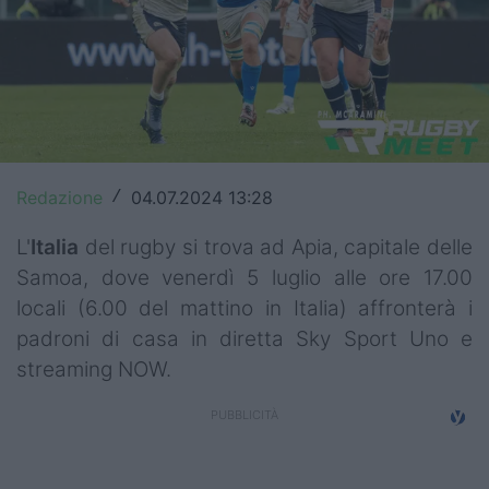
Top14
Premiership
Champions Cup
Challenge Cup
Redazione
04.07.2024 13:28
/
World Rugby
L'
Italia
del rugby si trova ad Apia, capitale delle
Rugby World Cup
Samoa, dove venerdì 5 luglio alle ore 17.00
locali (6.00 del mattino in Italia) affronterà i
Super Rugby
padroni di casa in diretta Sky Sport Uno e
Rugby in TV
streaming NOW.
Mercato
Serie A Elite