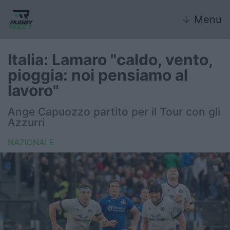
↓
Menu
Italia: Lamaro "caldo, vento,
pioggia: noi pensiamo al
Nazionale
lavoro"
Nazionali giovanili
Ange Capuozzo partito per il Tour con gli
Azzurri
Rugby Sevens
NAZIONALE
FIR
Internazionale
6 Nazioni
United Rugby Championship