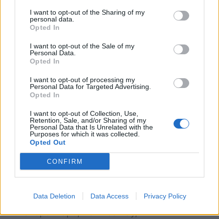
8 Olajuwon Noa, Nola Gold, USA
I want to opt-out of the Sharing of my
7 Murphy Taramai, Shimizu Blue Sharks, Japan
personal data.
Opted In
6 Theo McFarland, Saracens, England
(capitano)
I want to opt-out of the Sale of my
Personal Data.
5 Samuel Slade, Moana Pasifika, NZ
Opted In
4 Benjamin Petaia Nee-nee, Kamashi, Japan
I want to opt-out of processing my
3 Marco Fepulea’i, Colomiers Rugby, France
Personal Data for Targeted Advertising.
Opted In
2 Sama Malolo, Moana Pasifika, NZ
1 Aki Seiuli, Dragons, Wales
I want to opt-out of Collection, Use,
Retention, Sale, and/or Sharing of my
Personal Data that Is Unrelated with the
Purposes for which it was collected.
A disposizione:
Opted Out
16 Andrew Tuala, Houston SaberCats, USA
CONFIRM
17 Tietie Tuimauga, Montullan RC, France
18 Lolani Faleiva, Hawkes Bay, NZ
Data Deletion
Data Access
Privacy Policy
19 Michael Curry, Moana Pasifika, NZ
20 Iakopo Mapu, Hawkes Bay, NZ